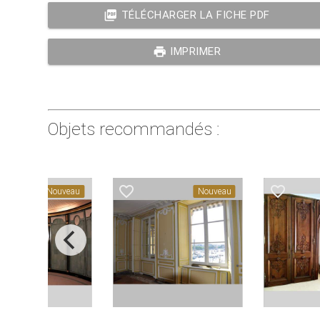
picture_as_pdf
TÉLÉCHARGER LA FICHE PDF
print
IMPRIMER
Objets recommandés :
favorite_border
favorite_border
Nouveau
Nouveau