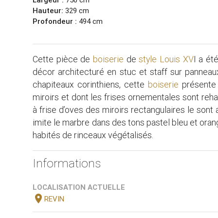
Hauteur:
329 cm
Profondeur :
494 cm
Cette pièce de
boiserie
de
style Louis XV
I a ét
décor architecturé en stuc et staff sur panneaux
chapiteaux corinthiens, cette
boiserie
présente 
miroirs et dont les frises ornementales sont reha
à frise d’oves des miroirs rectangulaires le sont 
imite le marbre dans des tons pastel bleu et ora
habités de rinceaux végétalisés.
Informations
LOCALISATION ACTUELLE
location_on
REVIN