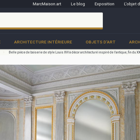
MarcMaison.art
Le blog
Exposition
L'objet 
clo
E
ARCHITECTURE INTÉRIEURE
OBJETS D'ART
ARCH
Belle pièce de boiserie de style Louis XVI à décor architecturé inspiré de l’antique, fin du X