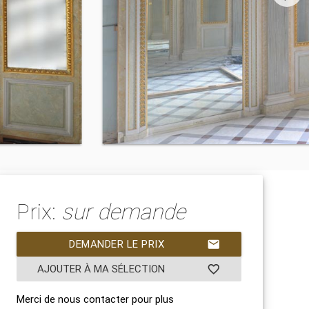
Prix:
sur demande
DEMANDER LE PRIX
mail
AJOUTER À MA SÉLECTION
favorite_border
Merci de nous contacter pour plus