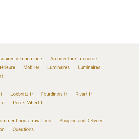
ssoires de cheminée
Architecture Intérieure
térieure
Mobilier
Luminaires
Luminaires
at
t
Loebnitz.fr
Fourdinois.fr
Rivart.fr
com
Perret Vibert.fr
omment nous travaillons
Shipping and Delivery
ion
Questions