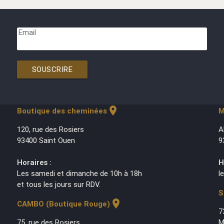
Email
SOUSCRIRE
location_on
Boutique des cheminées
M
120, rue des Rosiers
A
93400 Saint Ouen
9
Horaires :
H
Les samedi et dimanche de 10h à 18h
l
et tous les jours sur RDV.
S
location_on
CAMBO (Boutique Rouge)
7
75, rue des Rosiers
M