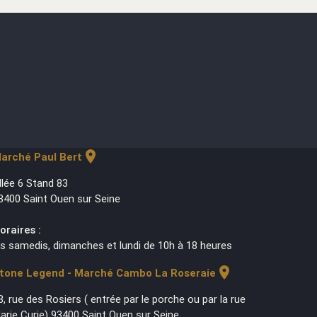
location_on
arché Paul Bert
llée 6 Stand 83
3400 Saint Ouen sur Seine
oraires :
es samedis, dimanches et lundi de 10h à 18 heures
location_on
tone Legend - Marché Cambo La Roseraie
3, rue des Rosiers ( entrée par le porche ou par la rue
arie Curie) 93400 Saint Ouen sur Seine