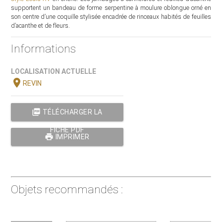
supportent un bandeau de forme serpentine à moulure oblongue orné en
son centre d’une coquille stylisée encadrée de rinceaux habités de feuilles
d’acanthe et de fleurs.
Informations
LOCALISATION ACTUELLE
location_on
REVIN
picture_as_pdf
TÉLÉCHARGER LA
FICHE PDF
print
IMPRIMER
Objets recommandés :