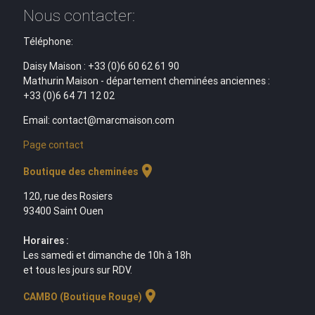
Nous contacter:
Téléphone:
Daisy Maison : +33 (0)6 60 62 61 90
Mathurin Maison - département cheminées anciennes :
+33 (0)6 64 71 12 02
Email: contact@marcmaison.com
Page contact
location_on
Boutique des cheminées
120, rue des Rosiers
93400 Saint Ouen
Horaires :
Les samedi et dimanche de 10h à 18h
et tous les jours sur RDV.
location_on
CAMBO (Boutique Rouge)