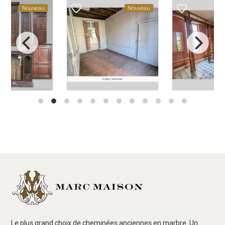
der
favorite_border
favorite_border
Nouveau
Nouveau
Le plus grand choix de cheminées anciennes en marbre. Un