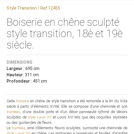
Style Transition / Ref.12455
Boiserie en chêne sculpté
style transition, 18è et 19è
siècle.
DIMENSIONS
Largeur :
695 cm
Hauteur:
311 cm
Profondeur :
451 cm
Cette
boiserie
en chêne de style transition a été remontée à la fin du XIXe
siècle à partir d'éléments XVIIIè. Elle se compose d’une cheminée et son
trumeau
, d’une double porte et d’un décor panneauté rythmé de décors
sculptés de
style Louis XV
et Louis XVI tels que des coquilles stylisées
ou des guirlandes de fleurs.
Le
trumeau
, orné d’éléments fleuris sculptés, surmonte une cheminée de
style Louis XV
en chêne. Les jambages à cannelures et feuilles d’acanthe