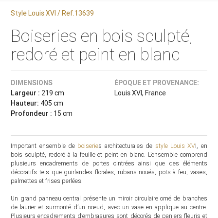
Style Louis XVI / Ref.13639
Boiseries en bois sculpté,
redoré et peint en blanc
DIMENSIONS
ÉPOQUE ET PROVENANCE:
Largeur :
219 cm
Louis XVI, France
Hauteur:
405 cm
Profondeur :
15 cm
Important ensemble de
boiserie
s architecturales de
style Louis XV
I, en
bois sculpté, redoré à la feuille et peint en blanc. L’ensemble comprend
plusieurs encadrements de portes cintrées ainsi que des éléments
décoratifs tels que guirlandes florales, rubans noués, pots à feu, vases,
palmettes et frises perlées.
Un grand panneau central présente un miroir circulaire orné de branches
de laurier et surmonté d’un nœud, avec un vase en applique au centre.
Plusieurs encadrements d’embrasures sont décorés de paniers fleuris et