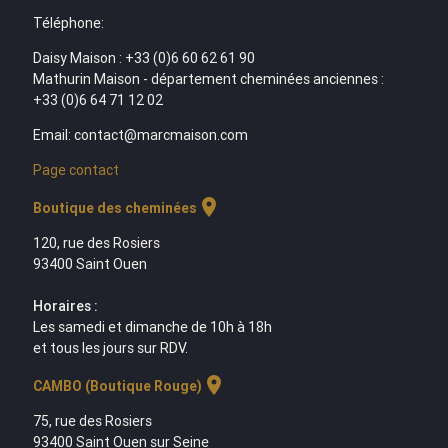
Téléphone:
Daisy Maison : +33 (0)6 60 62 61 90
Mathurin Maison - département cheminées anciennes :
+33 (0)6 64 71 12 02
Email: contact@marcmaison.com
Page contact
location_on
Boutique des cheminées
120, rue des Rosiers
93400 Saint Ouen
Horaires :
Les samedi et dimanche de 10h à 18h
et tous les jours sur RDV.
location_on
CAMBO (Boutique Rouge)
75, rue des Rosiers
93400 Saint Ouen sur Seine