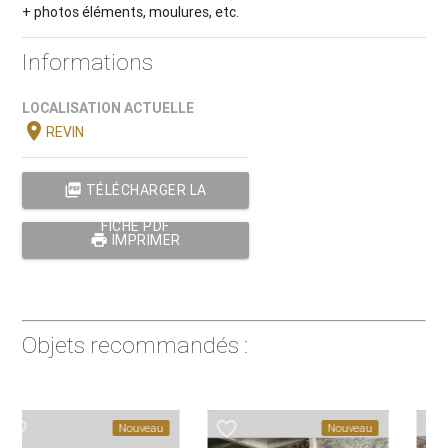
+ photos éléments, moulures, etc.
Informations
LOCALISATION ACTUELLE
location_on
REVIN
picture_as_pdf
TÉLÉCHARGER LA
FICHE PDF
print
IMPRIMER
Objets recommandés :
favorite_border
favorite_border
Nouveau
Nouveau