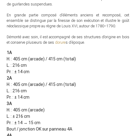
de guirlandes suspendues.
En grande partie composé d’éléments anciens et recomposé, cet
ensemble se distingue par la finesse de son exécution et illustre le goût
néoclassique propre au règne de Louis XVI, autour de 1780–1790.
Démonté avec soin, il est accompagné de ses structures d’origine en bois
et conserve plusieurs de ses
dorure
s d’époque.
1A
H. : 405 cm (arcade) / 415 cm (total)
L. : 216 cm
Pr. : ± 14 cm
2A
H. : 405 cm (arcade) / 415 cm (total)
L. : 216 cm
Pr. : ± 14 cm
3A
H. : 405 cm (arcade)
L. : ± 216 cm
Pr. : ± 14 → 15 cm
Bout / jonction OK sur panneau 4A
4A