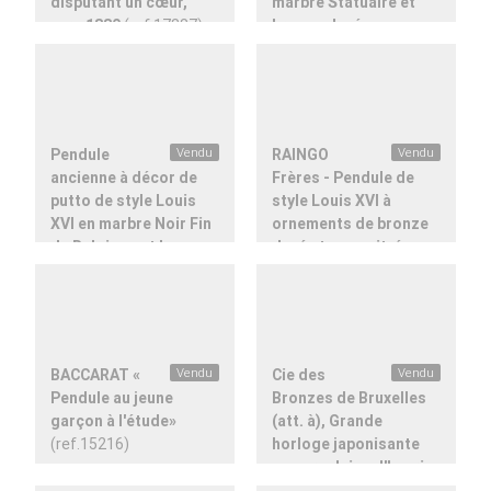
disputant un cœur,
marbre Statuaire et
vers 1880
(ref.17887)
bronze doré
(ref.17899)
Pendule
Vendu
RAINGO
Vendu
ancienne à décor de
Frères - Pendule de
putto de style Louis
style Louis XVI à
XVI en marbre Noir Fin
ornements de bronze
de Belgique et bronze
doré et cage vitrée
doré
(ref.17758)
(ref.18300)
BACCARAT «
Vendu
Cie des
Vendu
Pendule au jeune
Bronzes de Bruxelles
garçon à l'étude»
(att. à), Grande
(ref.15216)
horloge japonisante
en porcelaine d'Imari
et bronze doré