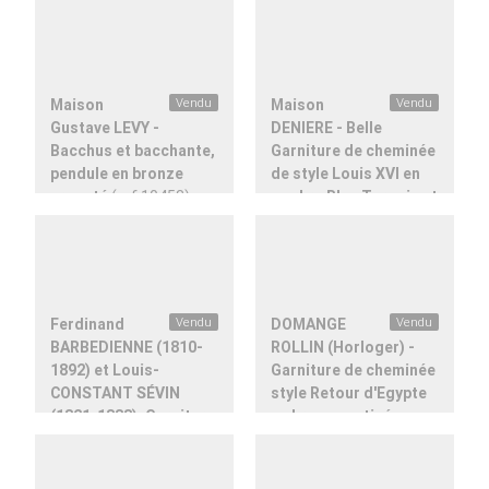
(ref.18263)
Maison
Vendu
Maison
Vendu
Gustave LEVY -
DENIERE - Belle
Bacchus et bacchante,
Garniture de cheminée
pendule en bronze
de style Louis XVI en
argenté
(ref.10453)
marbre Bleu Turquin et
bronze doré
(ref.18728)
Ferdinand
Vendu
DOMANGE
Vendu
BARBEDIENNE (1810-
ROLLIN (Horloger) -
1892) et Louis-
Garniture de cheminée
CONSTANT SÉVIN
style Retour d'Egypte
(1821-1888), Garniture
en bronze patiné,
de cheminée
marbre Rouge Griotte
Orientaliste en émail
et marbre Noir Fin de
cloisonné
(ref.14816)
Belgique
(ref.10571)