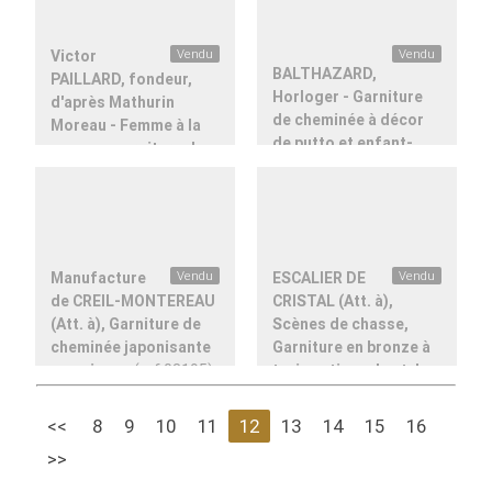
Victor
Vendu
Vendu
BALTHAZARD,
PAILLARD, fondeur,
Horloger - Garniture
d'après Mathurin
de cheminée à décor
Moreau - Femme à la
de putto et enfant-
conque, garniture de
satyre en marbre
cheminée
(ref.18618)
Rouge Griotte et
bronze doré
(ref.18267)
Manufacture
Vendu
ESCALIER DE
Vendu
de CREIL-MONTEREAU
CRISTAL (Att. à),
(Att. à), Garniture de
Scènes de chasse,
cheminée japonisante
Garniture en bronze à
au poisson
(ref.03195)
trois patines de style
indien
(ref.03208)
<<
8
9
10
11
12
13
14
15
16
>>