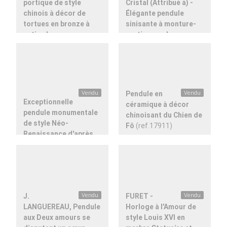
portique de style
Cristal (Attribué à) -
chinois à décor de
Élégante pendule
tortues en bronze à
sinisante à monture-
patine brune
portique en bronze
(ref.03219)
(ref.03211)
Vendu
Pendule en
Vendu
Exceptionnelle
céramique à décor
pendule monumentale
chinoisant du Chien de
de style Néo-
Fô
(ref.17911)
Renaissance d'après
Michel-Ange
(ref.18132)
J.
Vendu
FURET -
Vendu
LANGUEREAU, Pendule
Horloge à l'Amour de
aux Deux amours se
style Louis XVI en