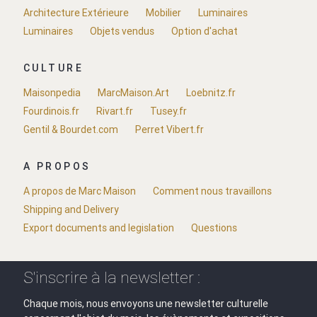
Architecture Extérieure
Mobilier
Luminaires
Luminaires
Objets vendus
Option d'achat
CULTURE
Maisonpedia
MarcMaison.Art
Loebnitz.fr
Fourdinois.fr
Rivart.fr
Tusey.fr
Gentil & Bourdet.com
Perret Vibert.fr
A PROPOS
A propos de Marc Maison
Comment nous travaillons
Shipping and Delivery
Export documents and legislation
Questions
S'inscrire à la newsletter :
Chaque mois, nous envoyons une newsletter culturelle