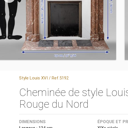
Style Louis XVI / Ref.5192
Cheminée de style Loui
Rouge du Nord
DIMENSIONS
ÉPOQUE ET P
Largeur :
134 cm
XIXe siècle.