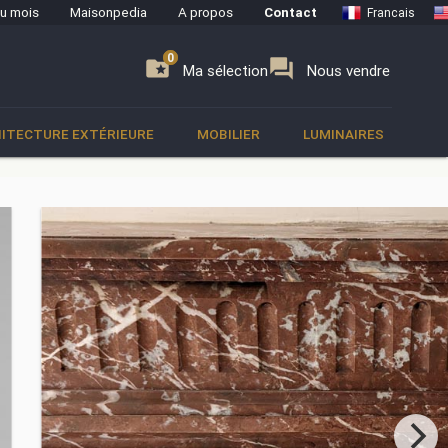
du mois
Maisonpedia
A propos
Contact
Francais
0
0
se
folder_special
forum
Ma sélection
Nous vendre
ITECTURE EXTÉRIEURE
MOBILIER
LUMINAIRES