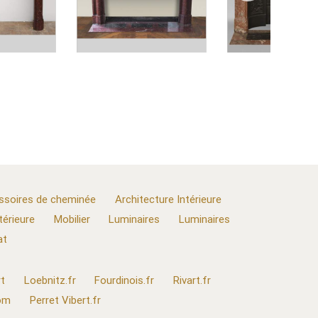
ssoires de cheminée
Architecture Intérieure
térieure
Mobilier
Luminaires
Luminaires
at
t
Loebnitz.fr
Fourdinois.fr
Rivart.fr
com
Perret Vibert.fr