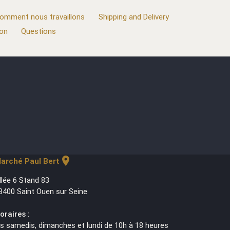
omment nous travaillons
Shipping and Delivery
ion
Questions
location_on
arché Paul Bert
llée 6 Stand 83
3400 Saint Ouen sur Seine
oraires :
es samedis, dimanches et lundi de 10h à 18 heures