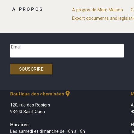
A PROPOS
A propos de Marc Maison
C
Export documents and legislat
Email
SOUSCRIRE
location_on
Boutique des cheminées
M
120, rue des Rosiers
A
93400 Saint Ouen
9
Horaires :
H
Les samedi et dimanche de 10h à 18h
l