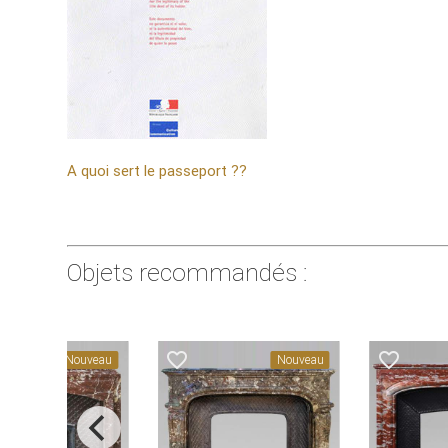
A quoi sert le passeport ??
Objets recommandés :
_border
favorite_border
favorite_border
Nouveau
Nouveau