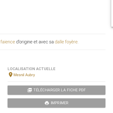
n faïence
d'origine et avec sa
dalle foyère
.
LOCALISATION ACTUELLE
location_on
Mesnil Aubry
picture_as_pdf
TÉLÉCHARGER LA FICHE PDF
print
IMPRIMER