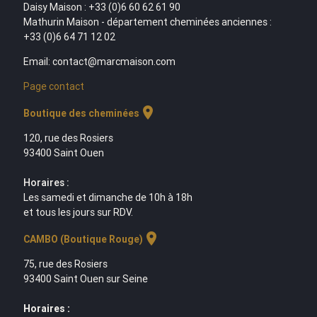
Daisy Maison : +33 (0)6 60 62 61 90
Mathurin Maison - département cheminées anciennes :
+33 (0)6 64 71 12 02
Email: contact@marcmaison.com
Page contact
location_on
Boutique des cheminées
120, rue des Rosiers
93400 Saint Ouen
Horaires :
Les samedi et dimanche de 10h à 18h
et tous les jours sur RDV.
location_on
CAMBO (Boutique Rouge)
75, rue des Rosiers
93400 Saint Ouen sur Seine
Horaires :