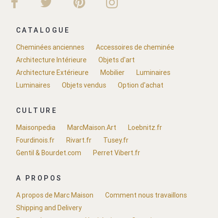
CATALOGUE
Cheminées anciennes
Accessoires de cheminée
Architecture Intérieure
Objets d'art
Architecture Extérieure
Mobilier
Luminaires
Luminaires
Objets vendus
Option d'achat
CULTURE
Maisonpedia
MarcMaison.Art
Loebnitz.fr
Fourdinois.fr
Rivart.fr
Tusey.fr
Gentil & Bourdet.com
Perret Vibert.fr
A PROPOS
A propos de Marc Maison
Comment nous travaillons
Shipping and Delivery