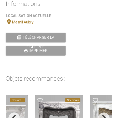
Informations
LOCALISATION ACTUELLE
location_on
Mesnil Aubry
picture_as_pdf
TÉLÉCHARGER LA
FICHE PDF
print
IMPRIMER
Objets recommandés :
favorite_border
favorite_border
Nouveau
Nouveau
N