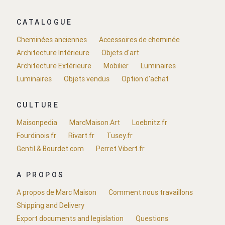
CATALOGUE
Cheminées anciennes
Accessoires de cheminée
Architecture Intérieure
Objets d'art
Architecture Extérieure
Mobilier
Luminaires
Luminaires
Objets vendus
Option d'achat
CULTURE
Maisonpedia
MarcMaison.Art
Loebnitz.fr
Fourdinois.fr
Rivart.fr
Tusey.fr
Gentil & Bourdet.com
Perret Vibert.fr
A PROPOS
A propos de Marc Maison
Comment nous travaillons
Shipping and Delivery
Export documents and legislation
Questions