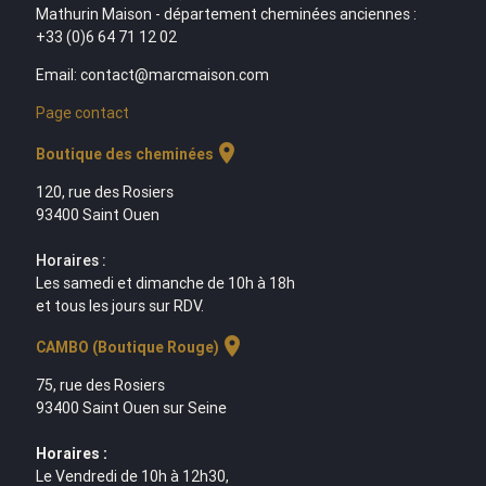
Mathurin Maison - département cheminées anciennes :
+33 (0)6 64 71 12 02
Email: contact@marcmaison.com
Page contact
location_on
Boutique des cheminées
120, rue des Rosiers
93400 Saint Ouen
Horaires :
Les samedi et dimanche de 10h à 18h
et tous les jours sur RDV.
location_on
CAMBO (Boutique Rouge)
75, rue des Rosiers
93400 Saint Ouen sur Seine
Horaires :
Le Vendredi de 10h à 12h30,