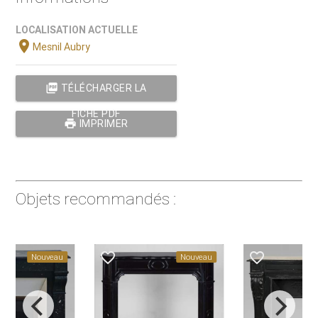
LOCALISATION ACTUELLE
location_on
Mesnil Aubry
picture_as_pdf
TÉLÉCHARGER LA
FICHE PDF
print
IMPRIMER
Objets recommandés :
favorite_border
favorite_border
favorite_
Nouveau
Nouveau