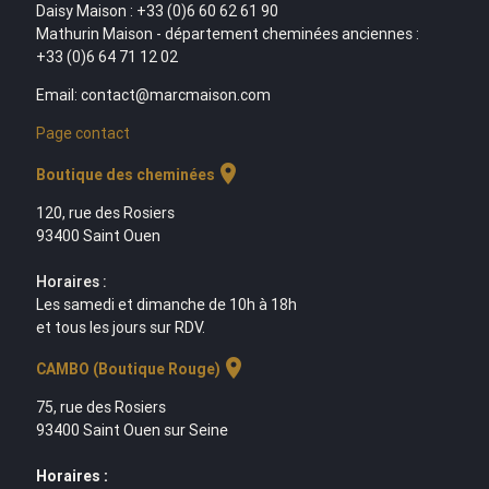
Daisy Maison : +33 (0)6 60 62 61 90
Mathurin Maison - département cheminées anciennes :
+33 (0)6 64 71 12 02
Email: contact@marcmaison.com
Page contact
location_on
Boutique des cheminées
120, rue des Rosiers
93400 Saint Ouen
Horaires :
Les samedi et dimanche de 10h à 18h
et tous les jours sur RDV.
location_on
CAMBO (Boutique Rouge)
75, rue des Rosiers
93400 Saint Ouen sur Seine
Horaires :