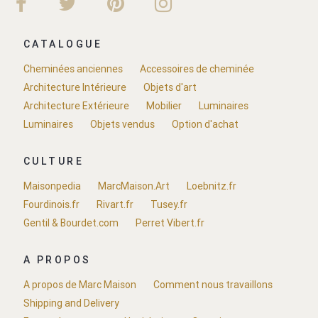
CATALOGUE
Cheminées anciennes
Accessoires de cheminée
Architecture Intérieure
Objets d'art
Architecture Extérieure
Mobilier
Luminaires
Luminaires
Objets vendus
Option d'achat
CULTURE
Maisonpedia
MarcMaison.Art
Loebnitz.fr
Fourdinois.fr
Rivart.fr
Tusey.fr
Gentil & Bourdet.com
Perret Vibert.fr
A PROPOS
A propos de Marc Maison
Comment nous travaillons
Shipping and Delivery