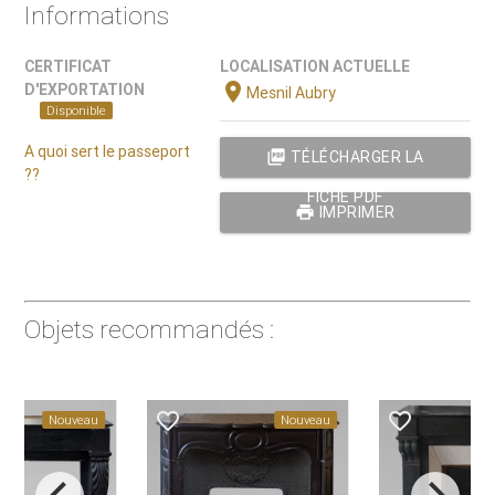
Informations
CERTIFICAT
LOCALISATION ACTUELLE
location_on
D'EXPORTATION
Mesnil Aubry
Disponible
A quoi sert le passeport
picture_as_pdf
TÉLÉCHARGER LA
??
FICHE PDF
print
IMPRIMER
Objets recommandés :
favorite_border
favorite_border
Nouveau
Nouveau