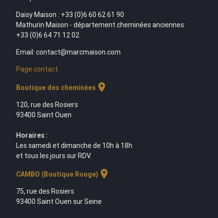
Daisy Maison : +33 (0)6 60 62 61 90
Mathurin Maison - département cheminées anciennes :
+33 (0)6 64 71 12 02
Email: contact@marcmaison.com
Page contact
location_on
Boutique des cheminées
120, rue des Rosiers
93400 Saint Ouen
Horaires :
Les samedi et dimanche de 10h à 18h
et tous les jours sur RDV.
location_on
CAMBO (Boutique Rouge)
75, rue des Rosiers
93400 Saint Ouen sur Seine