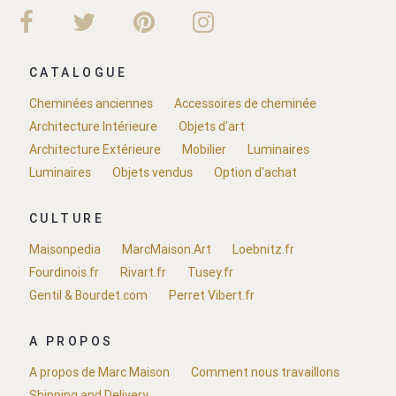
CATALOGUE
Cheminées anciennes
Accessoires de cheminée
Architecture Intérieure
Objets d'art
Architecture Extérieure
Mobilier
Luminaires
Luminaires
Objets vendus
Option d'achat
CULTURE
Maisonpedia
MarcMaison.Art
Loebnitz.fr
Fourdinois.fr
Rivart.fr
Tusey.fr
Gentil & Bourdet.com
Perret Vibert.fr
A PROPOS
A propos de Marc Maison
Comment nous travaillons
Shipping and Delivery