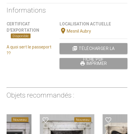
Informations
CERTIFICAT
LOCALISATION ACTUELLE
location_on
D'EXPORTATION
Mesnil Aubry
Disponible
A quoi sert le passeport
picture_as_pdf
TÉLÉCHARGER LA
??
FICHE PDF
print
IMPRIMER
Objets recommandés :
favorite_border
favorite_border
Nouveau
Nouveau