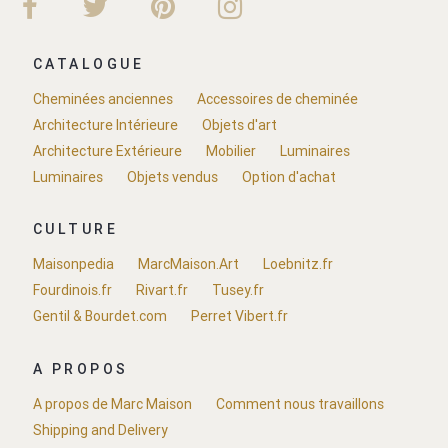
CATALOGUE
Cheminées anciennes
Accessoires de cheminée
Architecture Intérieure
Objets d'art
Architecture Extérieure
Mobilier
Luminaires
Luminaires
Objets vendus
Option d'achat
CULTURE
Maisonpedia
MarcMaison.Art
Loebnitz.fr
Fourdinois.fr
Rivart.fr
Tusey.fr
Gentil & Bourdet.com
Perret Vibert.fr
A PROPOS
A propos de Marc Maison
Comment nous travaillons
Shipping and Delivery