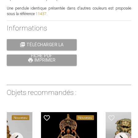
Une pendule identique présentée dans d'autres couleurs est proposée
sous la référence
11437
.
Informations
picture_as_pdf
TÉLÉCHARGER LA
FICHE PDF
print
IMPRIMER
Objets recommandés :
favorite_border
favorite_border
Nouveau
Nouveau