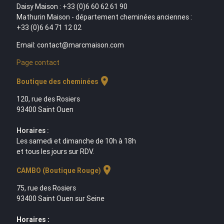
Daisy Maison : +33 (0)6 60 62 61 90
Mathurin Maison - département cheminées anciennes :
+33 (0)6 64 71 12 02
Email: contact@marcmaison.com
Page contact
location_on
Boutique des cheminées
120, rue des Rosiers
93400 Saint Ouen
Horaires :
Les samedi et dimanche de 10h à 18h
et tous les jours sur RDV.
location_on
CAMBO (Boutique Rouge)
75, rue des Rosiers
93400 Saint Ouen sur Seine
Horaires :