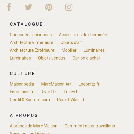
CATALOGUE
Cheminées anciennes
Accessoires de cheminée
Architecture Intérieure
Objets d'art
Architecture Extérieure
Mobilier
Luminaires
Luminaires
Objets vendus
Option d'achat
CULTURE
Maisonpedia
MarcMaison.Art
Loebnitz.fr
Fourdinois.fr
Rivart.fr
Tusey.fr
Gentil & Bourdet.com
Perret Vibert.fr
A PROPOS
A propos de Marc Maison
Comment nous travaillons
Shipping and Delivery