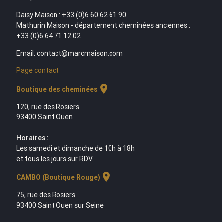
Daisy Maison : +33 (0)6 60 62 61 90
Mathurin Maison - département cheminées anciennes :
+33 (0)6 64 71 12 02
Email: contact@marcmaison.com
Page contact
location_on
Boutique des cheminées
120, rue des Rosiers
93400 Saint Ouen
Horaires :
Les samedi et dimanche de 10h à 18h
et tous les jours sur RDV.
location_on
CAMBO (Boutique Rouge)
75, rue des Rosiers
93400 Saint Ouen sur Seine