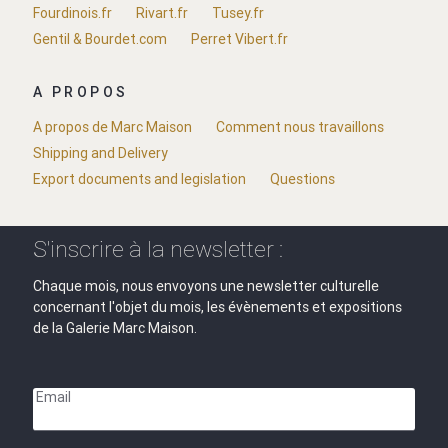
Fourdinois.fr
Rivart.fr
Tusey.fr
Gentil & Bourdet.com
Perret Vibert.fr
A PROPOS
A propos de Marc Maison
Comment nous travaillons
Shipping and Delivery
Export documents and legislation
Questions
S'inscrire à la newsletter :
Chaque mois, nous envoyons une newsletter culturelle
concernant l'objet du mois, les évènements et expositions
de la Galerie Marc Maison.
Email