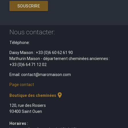
SOUSCRIRE
Nous contacter:
Téléphone:
Daisy Maison : +33 (0)6 60 62 61 90
Mathurin Maison - département cheminées anciennes :
+33 (0)6 64 71 12 02
Email: contact@marcmaison.com
Page contact
location_on
Boutique des cheminées
120, rue des Rosiers
93400 Saint Ouen
Horaires :