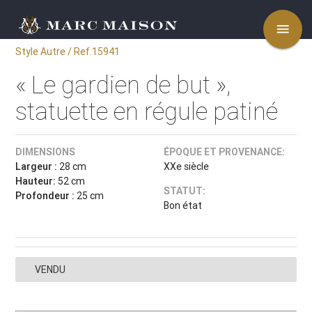
menu
Style Autre / Ref.15941
« Le gardien de but »,
statuette en régule patiné
DIMENSIONS
ÉPOQUE ET PROVENANCE:
Largeur :
28 cm
XXe siècle
Hauteur:
52 cm
STATUT:
Profondeur :
25 cm
Bon état
VENDU