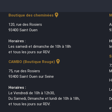
location_on
Boutique des cheminées
M
120, rue des Rosiers
A
93400 Saint Ouen
9
Horaires :
H
Les samedi et dimanche de 10h à 18h
l
et tous les jours sur RDV.
S
location_on
CAMBO (Boutique Rouge)
7
75, rue des Rosiers
M
93400 Saint Ouen sur Seine
H
Horaires :
L
Le Vendredi de 10h à 12h30,
Du Samedi, Dimanche et lundi de 10h à 18h,
D
et tous les jours sur RDV.
e