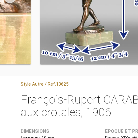
Style Autre / Ref.13625
François-Rupert CARAB
aux crotales, 1906
DIMENSIONS
ÉPOQUE ET P
Largeur :
10 cm
France, XIXe siè