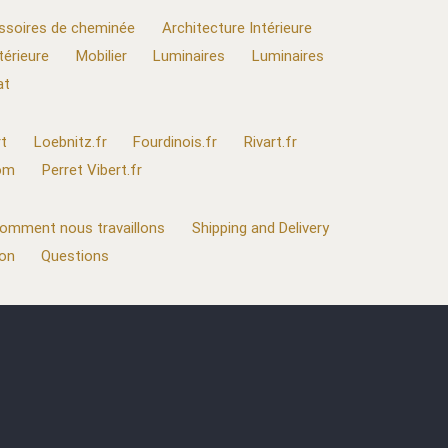
ssoires de cheminée
Architecture Intérieure
térieure
Mobilier
Luminaires
Luminaires
at
t
Loebnitz.fr
Fourdinois.fr
Rivart.fr
com
Perret Vibert.fr
omment nous travaillons
Shipping and Delivery
ion
Questions