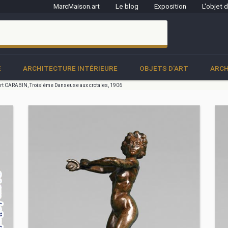
MarcMaison.art
Le blog
Exposition
L'objet 
clo
E
ARCHITECTURE INTÉRIEURE
OBJETS D'ART
ARCH
rt CARABIN, Troisième Danseuse aux crotales, 1906