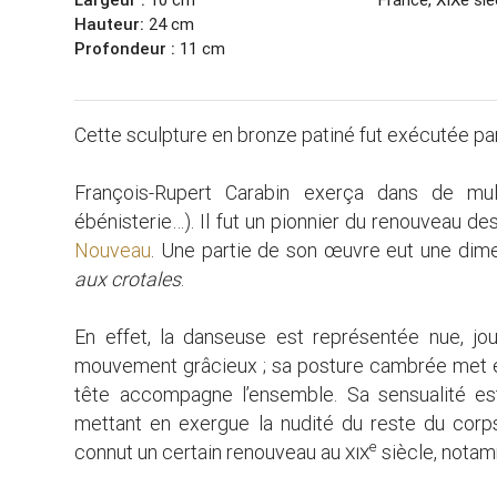
Hauteur:
24 cm
Profondeur :
11 cm
Cette sculpture en bronze patiné fut exécutée pa
François-Rupert Carabin exerça dans de mult
ébénisterie…). Il fut un pionnier du renouveau des
Nouveau
. Une partie de son œuvre eut une dim
aux crotales
.
En effet, la danseuse est représentée nue, jo
mouvement grâcieux ; sa posture cambrée met en
tête accompagne l’ensemble. Sa sensualité est
mettant en exergue la nudité du reste du corps.
e
connut un certain renouveau au
xix
siècle, notam