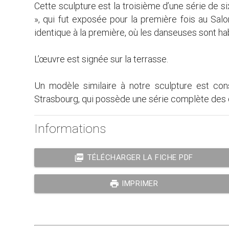
Cette sculpture est la troisième d’une série de s
», qui fut exposée pour la première fois au Salon
identique à la première, où les danseuses sont hab
L’œuvre est signée sur la terrasse.
Un modèle similaire à notre sculpture est c
Strasbourg, qui possède une série complète des
Informations
picture_as_pdf
TÉLÉCHARGER LA FICHE PDF
print
IMPRIMER