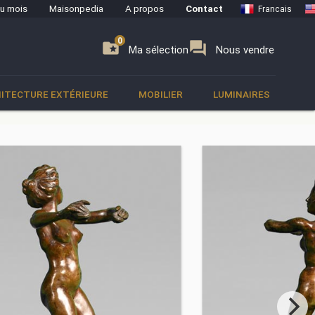
du mois
Maisonpedia
A propos
Contact
Francais
0
0
se
folder_special
forum
Ma sélection
Nous vendre
ITECTURE EXTÉRIEURE
MOBILIER
LUMINAIRES