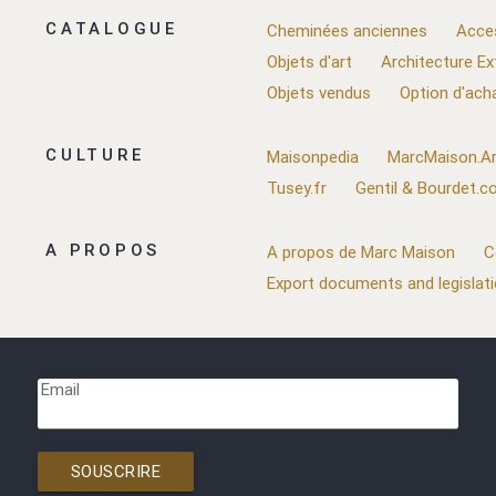
CATALOGUE
Cheminées anciennes
Acce
Objets d'art
Architecture Ex
Objets vendus
Option d'ach
CULTURE
Maisonpedia
MarcMaison.Ar
Tusey.fr
Gentil & Bourdet.
A PROPOS
A propos de Marc Maison
C
Export documents and legislat
Email
SOUSCRIRE