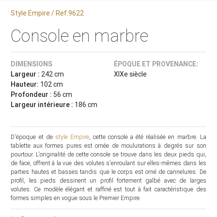
Style Empire / Ref.9622
Console en marbre
DIMENSIONS
ÉPOQUE ET PROVENANCE:
Largeur :
242 cm
XIXe siècle
Hauteur:
102 cm
Profondeur :
56 cm
Largeur intérieure :
186 cm
D'époque et de
style Empire
, cette console a été réalisée en marbre. La
tablette aux formes pures est ornée de moulurations à degrés sur son
pourtour. L'originalité de cette console se trouve dans les deux pieds qui,
de face, offrent à la vue des volutes s'enroulant sur elles-mêmes dans les
parties hautes et basses tandis que le corps est orné de cannelures. De
profil, les pieds dessinent un profil fortement galbé avec de larges
volutes. Ce modèle élégant et raffiné est tout à fait caractéristique des
formes simples en vogue sous le Premier Empire.