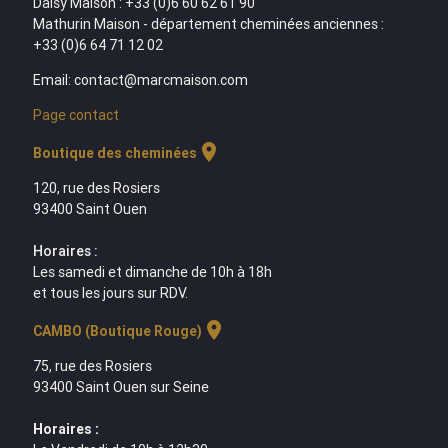
Daisy Maison : +33 (0)6 60 62 61 90
Mathurin Maison - département cheminées anciennes :
+33 (0)6 64 71 12 02
Email: contact@marcmaison.com
Page contact
location_on
Boutique des cheminées
120, rue des Rosiers
93400 Saint Ouen
Horaires :
Les samedi et dimanche de 10h à 18h
et tous les jours sur RDV.
location_on
CAMBO (Boutique Rouge)
75, rue des Rosiers
93400 Saint Ouen sur Seine
Horaires :