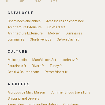
CATALOGUE
Cheminées anciennes
Accessoires de cheminée
Architecture Intérieure
Objets d'art
Architecture Extérieure
Mobilier
Luminaires
Luminaires
Objets vendus
Option d'achat
CULTURE
Maisonpedia
MarcMaison.Art
Loebnitz.fr
Fourdinois.fr
Rivart.fr
Tusey.fr
Gentil & Bourdet.com
Perret Vibert.fr
A PROPOS
A propos de Marc Maison
Comment nous travaillons
Shipping and Delivery
Export documents and legislation
Questions