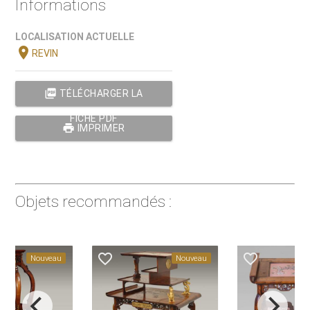
Informations
LOCALISATION ACTUELLE
location_on
REVIN
picture_as_pdf
TÉLÉCHARGER LA
FICHE PDF
print
IMPRIMER
Objets recommandés :
favorite_border
favorite_border
Nouveau
Nouveau