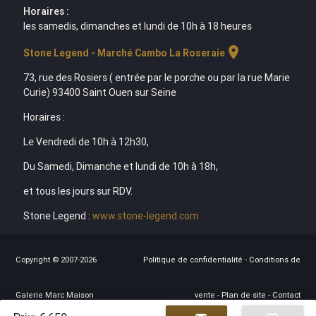
Horaires :
les samedis, dimanches et lundi de 10h à 18 heures
location_on
Stone Legend - Marché Cambo La Roseraie
73, rue des Rosiers ( entrée par le porche ou par la rue Marie
Curie) 93400 Saint Ouen sur Seine
Horaires :
Le Vendredi de 10h à 12h30,
Du Samedi, Dimanche et lundi de 10h à 18h,
et tous les jours sur RDV.
Stone Legend :
www.stone-legend.com
Copyright © 2007-2026
Politique de confidentialité
-
Conditions de
Galerie Marc Maison
vente
-
Plan de site
-
Contact