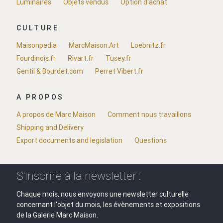
Luminaires
Objets vendus
Option d'achat
CULTURE
Maisonpedia
MarcMaison.Art
Loebnitz.fr
Fourdinois.fr
Rivart.fr
Tusey.fr
Gentil & Bourdet.com
Perret Vibert.fr
A PROPOS
A propos de Marc Maison
Comment nous travaillons
Shipping and Delivery
Export documents and legislation
Questions
S'inscrire à la newsletter :
Chaque mois, nous envoyons une newsletter culturelle
concernant l'objet du mois, les évènements et expositions
de la Galerie Marc Maison.