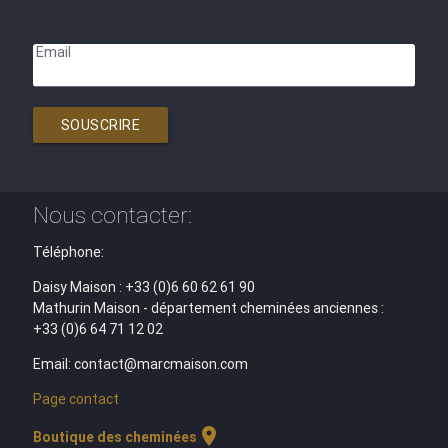
Email
SOUSCRIRE
Nous contacter:
Téléphone:
Daisy Maison : +33 (0)6 60 62 61 90
Mathurin Maison - département cheminées anciennes :
+33 (0)6 64 71 12 02
Email: contact@marcmaison.com
Page contact
location_on
Boutique des cheminées