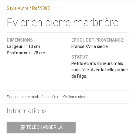
Style Autre / Ref.9383
Evier en pierre marbrière
DIMENSIONS
ÉPOQUE ET PROVENANCE:
Largeur :
113 cm
France XVIIIe siècle
Profondeur :
78 cm
STATUT:
Petits éclats mineurs mais
sans fêle. Avec la belle patine
de l'âge.
Evier en pierre marbrière rosée du XVIIIème siècle.
Informations
picture_as_pdf
TÉLÉCHARGER LA