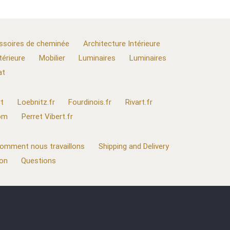
ssoires de cheminée
Architecture Intérieure
térieure
Mobilier
Luminaires
Luminaires
at
t
Loebnitz.fr
Fourdinois.fr
Rivart.fr
com
Perret Vibert.fr
omment nous travaillons
Shipping and Delivery
ion
Questions