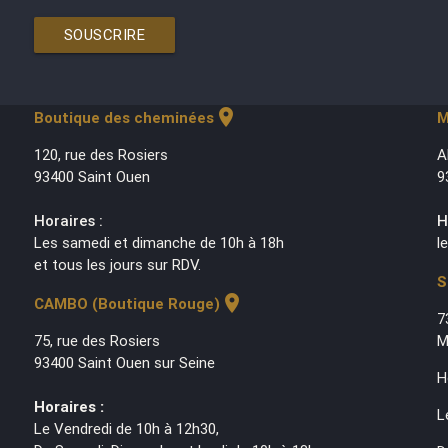
SOUSCRIRE
location_on
Boutique des cheminées
M
120, rue des Rosiers
A
93400 Saint Ouen
9
Horaires :
H
Les samedi et dimanche de 10h à 18h
l
et tous les jours sur RDV.
S
location_on
CAMBO (Boutique Rouge)
7
75, rue des Rosiers
M
93400 Saint Ouen sur Seine
H
Horaires :
L
Le Vendredi de 10h à 12h30,