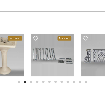
favorite_border
favorite_border
Nouveau
Nouveau