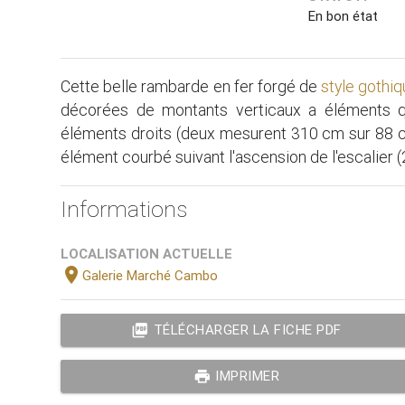
En bon état
Cette belle rambarde en fer forgé de
style gothi
décorées de montants verticaux a éléments qu
éléments droits (deux mesurent 310 cm sur 88 c
élément courbé suivant l'ascension de l'escalier 
Informations
LOCALISATION ACTUELLE
location_on
Galerie Marché Cambo
picture_as_pdf
TÉLÉCHARGER LA FICHE PDF
print
IMPRIMER