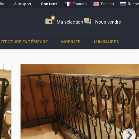
ia
A propos
Contact
Francais
English
Russe
0
0
se
folder_special
forum
Ma sélection
Nous vendre
ITECTURE EXTÉRIEURE
MOBILIER
LUMINAIRES