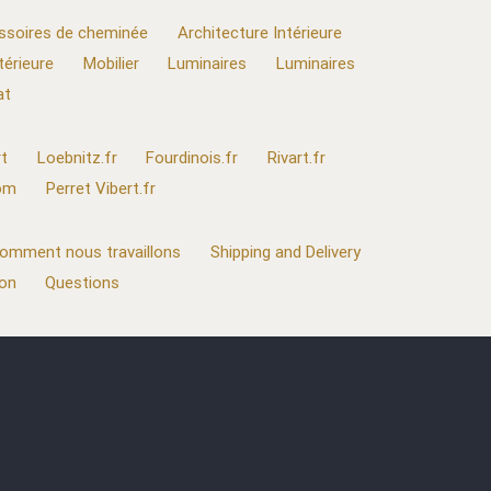
ssoires de cheminée
Architecture Intérieure
térieure
Mobilier
Luminaires
Luminaires
at
t
Loebnitz.fr
Fourdinois.fr
Rivart.fr
com
Perret Vibert.fr
omment nous travaillons
Shipping and Delivery
ion
Questions