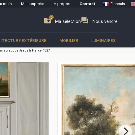
du mois
Maisonpedia
A propos
Contact
Francais
0
0
se
folder_special
forum
Ma sélection
Nous vendre
ITECTURE EXTÉRIEURE
MOBILIER
LUMINAIRES
demeure du centre de la France, 1827