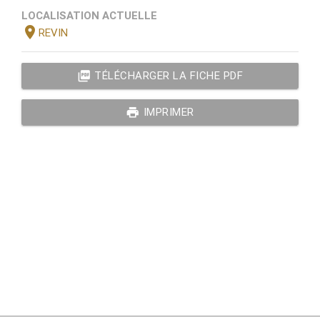
LOCALISATION ACTUELLE
location_on
REVIN
picture_as_pdf
TÉLÉCHARGER LA FICHE PDF
print
IMPRIMER