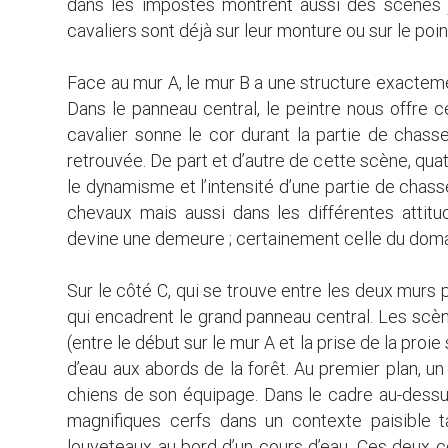
dans les impostes montrent aussi des scènes ju
cavaliers sont déjà sur leur monture ou sur le poin
Face au mur A, le mur B a une structure exactem
Dans le panneau central, le peintre nous offre ce
cavalier sonne le cor durant la partie de chass
retrouvée. De part et d’autre de cette scène, quat
le dynamisme et l’intensité d’une partie de chas
chevaux mais aussi dans les différentes attitu
devine une demeure ; certainement celle du doma
Sur le côté C, qui se trouve entre les deux murs
qui encadrent le grand panneau central. Les scène
(entre le début sur le mur A et la prise de la pro
d’eau aux abords de la forêt. Au premier plan, u
chiens de son équipage. Dans le cadre au-dessu
magnifiques cerfs dans un contexte paisible 
louveteaux au bord d’un cours d’eau. Ces deux 