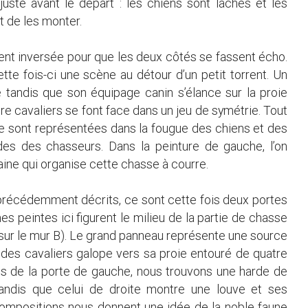
ste avant le départ : les chiens sont lâchés et les
t de les monter.
ent inversée pour que les deux côtés se fassent écho.
tte fois-ci une scène au détour d’un petit torrent. Un
e tandis que son équipage canin s’élance sur la proie
re cavaliers se font face dans un jeu de symétrie. Tout
se sont représentées dans la fougue des chiens et des
des des chasseurs. Dans la peinture de gauche, l’on
ine qui organise cette chasse à courre.
 précédemment décrits, ce sont cette fois deux portes
s peintes ici figurent le milieu de la partie de chasse
ie sur le mur B). Le grand panneau représente une source
n des cavaliers galope vers sa proie entouré de quatre
s de la porte de gauche, nous trouvons une harde de
tandis que celui de droite montre une louve et ses
compositions nous donnent une idée de la noble faune