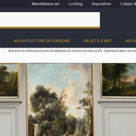
MarcMaison.art
Le blog
Exposition
L'objet 
clo
E
ARCHITECTURE INTÉRIEURE
OBJETS D'ART
ARCH
Boiserie en chêne peint avec dix tableaux de scènes de chasse d’A. Chaintieuil dans une 