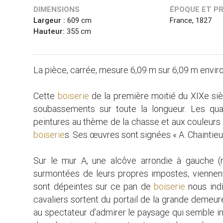
DIMENSIONS
ÉPOQUE ET P
Largeur :
609 cm
France, 1827
Hauteur:
355 cm
La pièce, carrée, mesure 6,09 m sur 6,09 m enviro
Cette
boiserie
de la première moitié du XIXe sièc
soubassements sur toute la longueur. Les qua
peintures au thème de la chasse et aux couleurs 
boiserie
s. Ses œuvres sont signées « A. Chaintieui
Sur le mur A, une alcôve arrondie à gauche (
surmontées de leurs propres impostes, viennen
sont dépeintes sur ce pan de
boiserie
nous indi
cavaliers sortent du portail de la grande demeu
au spectateur d’admirer le paysage qui semble in