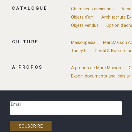
CATALOGUE
Cheminées anciennes
Acce
Objets d'art
Architecture Ex
Objets vendus
Option d'ach
CULTURE
Maisonpedia
MarcMaison.Ar
Tusey.fr
Gentil & Bourdet.
A PROPOS
A propos de Marc Maison
C
Export documents and legislat
Email
SOUSCRIRE