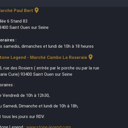
location_on
arché Paul Bert
llée 6 Stand 83
3400 Saint Ouen sur Seine
oraires :
es samedis, dimanches et lundi de 10h à 18 heures
location_on
tone Legend - Marché Cambo La Roseraie
3, rue des Rosiers ( entrée par le porche ou par la rue
arie Curie) 93400 Saint Ouen sur Seine
oraires :
e Vendredi de 10h à 12h30,
u Samedi, Dimanche et lundi de 10h à 18h,
t tous les jours sur RDV.
tone Legend :
www.stone-legend.com