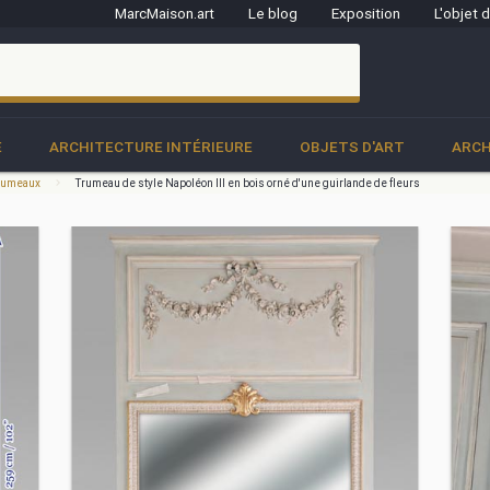
MarcMaison.art
Le blog
Exposition
L'objet 
clo
E
ARCHITECTURE INTÉRIEURE
OBJETS D'ART
ARCH
 trumeaux
Trumeau de style Napoléon III en bois orné d'une guirlande de fleurs