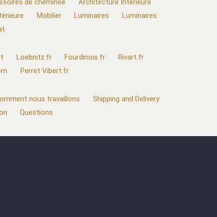
ssoires de cheminée
Architecture Intérieure
térieure
Mobilier
Luminaires
Luminaires
at
t
Loebnitz.fr
Fourdinois.fr
Rivart.fr
com
Perret Vibert.fr
omment nous travaillons
Shipping and Delivery
ion
Questions