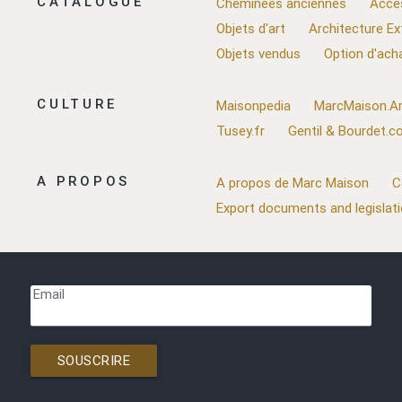
CATALOGUE
Cheminées anciennes
Acce
Objets d'art
Architecture Ex
Objets vendus
Option d'ach
CULTURE
Maisonpedia
MarcMaison.Ar
Tusey.fr
Gentil & Bourdet.
A PROPOS
A propos de Marc Maison
C
Export documents and legislat
Email
SOUSCRIRE