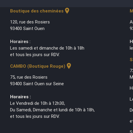
location_on
Boutique des cheminées
M
120, rue des Rosiers
A
93400 Saint Ouen
9
Horaires :
H
Les samedi et dimanche de 10h à 18h
l
et tous les jours sur RDV.
S
location_on
CAMBO (Boutique Rouge)
7
75, rue des Rosiers
M
93400 Saint Ouen sur Seine
H
Horaires :
L
Le Vendredi de 10h à 12h30,
Du Samedi, Dimanche et lundi de 10h à 18h,
D
et tous les jours sur RDV.
e
S