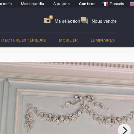
du mois
Maisonpedia
A propos
Contact
Francais
0
0
se
folder_special
forum
Ma sélection
Nous vendre
ITECTURE EXTÉRIEURE
MOBILIER
LUMINAIRES