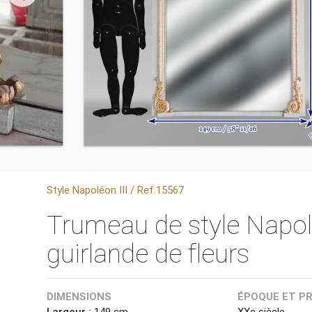
Style Napoléon III / Ref.15567
Trumeau de style Napolé
guirlande de fleurs
DIMENSIONS
ÉPOQUE ET P
Largeur :
149 cm
XXe siècle