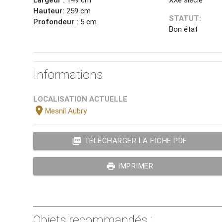
Hauteur:
259 cm
STATUT:
Profondeur :
5 cm
Bon état
Informations
LOCALISATION ACTUELLE
location_on
Mesnil Aubry
picture_as_pdf
TÉLÉCHARGER LA FICHE PDF
print
IMPRIMER
Objets recommandés :