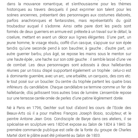
dans la mouvance romantique, et s’enthousiasme pour les thèmes
historiques au travers desquels il peut exprimer son talent pour les
scènes anciennes, présentant des personnages aux costumes élaborés,
parfois anachroniques et fantaisistes, mais représentatifs du goût
troubadour auquel il s’adonne. Ainsi cette paire dont les pieds sont
formés de deux guerriers en armure est prétexte à un travail sur le détail, la
ciselure, mettant en avant un décor aux lignes élégantes. D’une part, un
jeune homme, le visage résolu, coiffé d’un casque, s’appuie sur son épée
tandis qu’une seconde pend à son baudrier, à gauche ; d’autre part, un
autre guerrier barbu, plus âgé, se repose les mains sous le menton sur
une haute épée , une hache sur son coté gauche : il semble lassé d’une vie
de combat. Les deux personnages sont adossés à deux hallebardes
réunies par un tissu drapé supportant également un trophée : celui-ci est
à dominante guerrière, avec un arc, une arbalète, un carquois, des cors etc.
le tout posé sur un bouclier. Du centre du trophée partent les quatre bras
inférieurs du candélabre. Chaque candélabre se termine comme un fer de
hallebarde, d’où jaillissent trois autres bras de lumière. L’ensemble repose
sur une terrasse carrée ornée de perles d’une patine légèrement dorée.
Né à Paris en 1796, Gechter suit tout d’abord les cours de l'Ecole des
Beaux-Arts où il a pour maîtres François Joseph Bosio, sculpteur, et le
peintre Antoine Jean Gros. Condisciple de Barye dans ces ateliers, il se
spécialise en sculpture vers 1820 et expose au Salon de 1824 à 1840. Sa
première commande publique est celle de la fonte du groupe de Charles
Martel dont le plâtre avait été présenté au Salon de 1833.