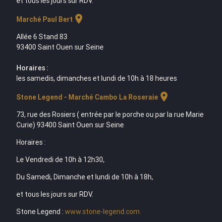
et tous les jours sur RDV.
location_on
Marché Paul Bert
Allée 6 Stand 83
93400 Saint Ouen sur Seine
Horaires :
les samedis, dimanches et lundi de 10h à 18 heures
location_on
Stone Legend - Marché Cambo La Roseraie
73, rue des Rosiers ( entrée par le porche ou par la rue Marie
Curie) 93400 Saint Ouen sur Seine
Horaires :
Le Vendredi de 10h à 12h30,
Du Samedi, Dimanche et lundi de 10h à 18h,
et tous les jours sur RDV.
Stone Legend :
www.stone-legend.com