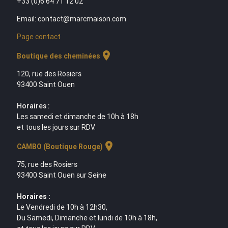
+33 (0)6 64 71 12 02
Email: contact@marcmaison.com
Page contact
location_on
Boutique des cheminées
120, rue des Rosiers
93400 Saint Ouen
Horaires :
Les samedi et dimanche de 10h à 18h
et tous les jours sur RDV.
location_on
CAMBO (Boutique Rouge)
75, rue des Rosiers
93400 Saint Ouen sur Seine
Horaires :
Le Vendredi de 10h à 12h30,
Du Samedi, Dimanche et lundi de 10h à 18h,