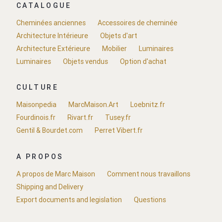
CATALOGUE
Cheminées anciennes
Accessoires de cheminée
Architecture Intérieure
Objets d'art
Architecture Extérieure
Mobilier
Luminaires
Luminaires
Objets vendus
Option d'achat
CULTURE
Maisonpedia
MarcMaison.Art
Loebnitz.fr
Fourdinois.fr
Rivart.fr
Tusey.fr
Gentil & Bourdet.com
Perret Vibert.fr
A PROPOS
A propos de Marc Maison
Comment nous travaillons
Shipping and Delivery
Export documents and legislation
Questions