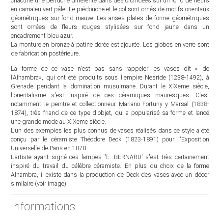
chacune une perruche différente dans des orchidées sur un fond de fleurs
en camaïeu vert pâle. Le piédouche et le col sont ornés de motifs orientaux
géométriques sur fond mauve. Les anses plates de forme géométriques
sont ornées de fleurs rouges stylisées sur fond jaune dans un
encadrement bleu azur.
La monture en bronze à patine dorée est ajourée. Les globes en verre sont
de fabrication postérieure.
La forme de ce vase n'est pas sans rappeler les vases dit « de
l’Alhambra», qui ont été produits sous l'empire Nesride (1238-1492), à
Grenade pendant la domination musulmane. Durant le XIXeme siècle,
l'orientalisme s'est inspiré de ces céramiques mauresques. C'est
notamment le peintre et collectionneur Mariano Fortuny y Marsal (1838-
1874), très friand de ce type d'objet, qui a popularisé sa forme et lancé
une grande mode au XIXeme siècle.
L'un des exemples les plus connus de vases réalisés dans ce style a été
conçu par le céramiste Théodore Deck (1823-1891) pour l'Exposition
Universelle de Paris en 1878.
L'artiste ayant signé ces lampes 'E. BERNARD' s'est très certainement
inspiré du travail du célèbre céramiste. En plus du choix de la forme
Alhambra, il existe dans la production de Deck des vases avec un décor
similaire (voir image).
Informations