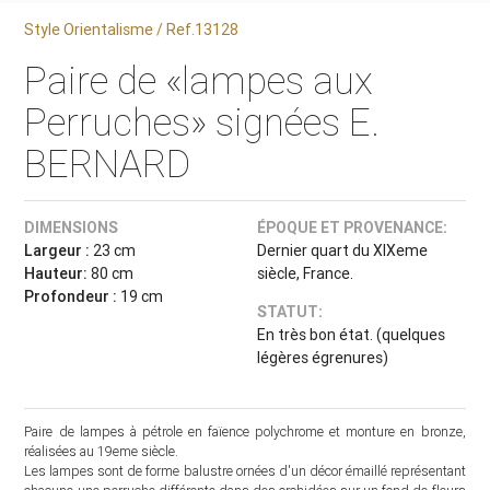
Style Orientalisme / Ref.13128
Paire de «lampes aux
Perruches» signées E.
BERNARD
DIMENSIONS
ÉPOQUE ET PROVENANCE:
Largeur :
23 cm
Dernier quart du XIXeme
Hauteur:
80 cm
siècle, France.
Profondeur :
19 cm
STATUT:
En très bon état. (quelques
légères égrenures)
Paire de lampes à pétrole en faïence polychrome et monture en bronze,
réalisées au 19eme siècle.
Les lampes sont de forme balustre ornées d'un décor émaillé représentant