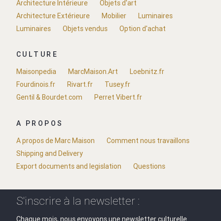
Architecture Intérieure
Objets d'art
Architecture Extérieure
Mobilier
Luminaires
Luminaires
Objets vendus
Option d'achat
CULTURE
Maisonpedia
MarcMaison.Art
Loebnitz.fr
Fourdinois.fr
Rivart.fr
Tusey.fr
Gentil & Bourdet.com
Perret Vibert.fr
A PROPOS
A propos de Marc Maison
Comment nous travaillons
Shipping and Delivery
Export documents and legislation
Questions
S'inscrire à la newsletter :
Chaque mois, nous envoyons une newsletter culturelle