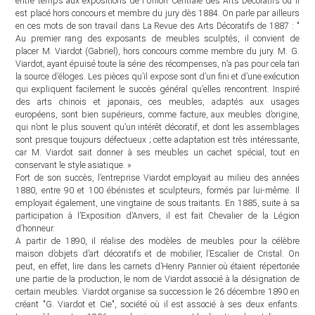
entre temps aux expositions de l'Union Centrale des Arts Décoratifs où il
est placé hors concours et membre du jury dès 1884. On parle par ailleurs
en ces mots de son travail dans La Revue des Arts Décoratifs de 1887 : "
Au premier rang des exposants de meubles sculptés, il convient de
placer M. Viardot (Gabriel), hors concours comme membre du jury. M. G.
Viardot, ayant épuisé toute la série des récompenses, n’a pas pour cela tari
la source d’éloges. Les pièces qu’il expose sont d’un fini et d’une exécution
qui expliquent facilement le succès général qu’elles rencontrent. Inspiré
des arts chinois et japonais, ces meubles, adaptés aux usages
européens, sont bien supérieurs, comme facture, aux meubles d’origine,
qui n’ont le plus souvent qu’un intérêt décoratif, et dont les assemblages
sont presque toujours défectueux ; cette adaptation est très intéressante,
car M. Viardot sait donner à ses meubles un cachet spécial, tout en
conservant le style asiatique. »
Fort de son succès, l’entreprise Viardot employait au milieu des années
1880, entre 90 et 100 ébénistes et sculpteurs, formés par lui-même. Il
employait également, une vingtaine de sous traitants. En 1885, suite à sa
participation à l’Exposition d’Anvers, il est fait Chevalier de la Légion
d’honneur.
A partir de 1890, il réalise des modèles de meubles pour la célèbre
maison d’objets d’art décoratifs et de mobilier, l’Escalier de Cristal. On
peut, en effet, lire dans les carnets d’Henry Pannier où étaient répertoriée
une partie de la production, le nom de Viardot associé à la désignation de
certain meubles. Viardot organise sa succession le 26 décembre 1890 en
créant "G. Viardot et Cie", société où il est associé à ses deux enfants.