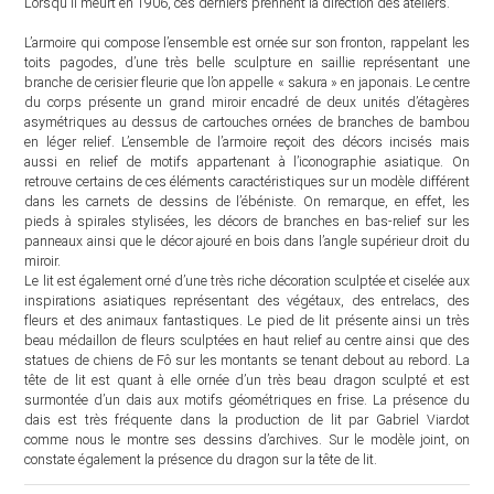
Lorsqu'il meurt en 1906, ces derniers prennent la direction des ateliers.
L’armoire qui compose l’ensemble est ornée sur son fronton, rappelant les
toits pagodes, d’une très belle sculpture en saillie représentant une
branche de cerisier fleurie que l’on appelle « sakura » en japonais. Le centre
du corps présente un grand miroir encadré de deux unités d’étagères
asymétriques au dessus de cartouches ornées de branches de bambou
en léger relief. L’ensemble de l’armoire reçoit des décors incisés mais
aussi en relief de motifs appartenant à l’iconographie asiatique. On
retrouve certains de ces éléments caractéristiques sur un modèle différent
dans les carnets de dessins de l’ébéniste. On remarque, en effet, les
pieds à spirales stylisées, les décors de branches en bas-relief sur les
panneaux ainsi que le décor ajouré en bois dans l’angle supérieur droit du
miroir.
Le lit est également orné d’une très riche décoration sculptée et ciselée aux
inspirations asiatiques représentant des végétaux, des entrelacs, des
fleurs et des animaux fantastiques. Le pied de lit présente ainsi un très
beau médaillon de fleurs sculptées en haut relief au centre ainsi que des
statues de chiens de Fô sur les montants se tenant debout au rebord. La
tête de lit est quant à elle ornée d’un très beau dragon sculpté et est
surmontée d’un dais aux motifs géométriques en frise. La présence du
dais est très fréquente dans la production de lit par Gabriel Viardot
comme nous le montre ses dessins d’archives. Sur le modèle joint, on
constate également la présence du dragon sur la tête de lit.