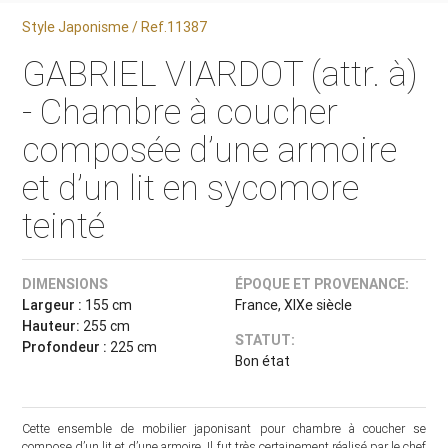
Style Japonisme / Ref.11387
GABRIEL VIARDOT (attr. à)
- Chambre à coucher
composée d’une armoire
et d’un lit en sycomore
teinté
DIMENSIONS
ÉPOQUE ET PROVENANCE:
Largeur :
155 cm
France, XIXe siècle
Hauteur:
255 cm
STATUT:
Profondeur :
225 cm
Bon état
Cette ensemble de mobilier japonisant pour chambre à coucher se
compose d’un lit et d’une armoire. Il fut très certainement réalisé par le chef