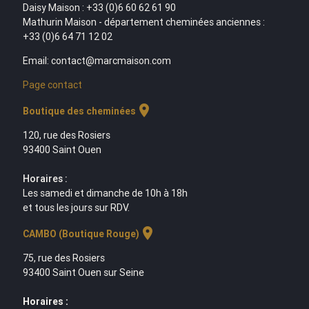
Daisy Maison : +33 (0)6 60 62 61 90
Mathurin Maison - département cheminées anciennes :
+33 (0)6 64 71 12 02
Email: contact@marcmaison.com
Page contact
location_on
Boutique des cheminées
120, rue des Rosiers
93400 Saint Ouen
Horaires :
Les samedi et dimanche de 10h à 18h
et tous les jours sur RDV.
location_on
CAMBO (Boutique Rouge)
75, rue des Rosiers
93400 Saint Ouen sur Seine
Horaires :