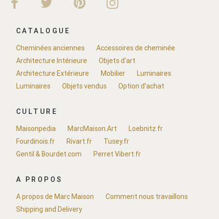
CATALOGUE
Cheminées anciennes
Accessoires de cheminée
Architecture Intérieure
Objets d'art
Architecture Extérieure
Mobilier
Luminaires
Luminaires
Objets vendus
Option d'achat
CULTURE
Maisonpedia
MarcMaison.Art
Loebnitz.fr
Fourdinois.fr
Rivart.fr
Tusey.fr
Gentil & Bourdet.com
Perret Vibert.fr
A PROPOS
A propos de Marc Maison
Comment nous travaillons
Shipping and Delivery