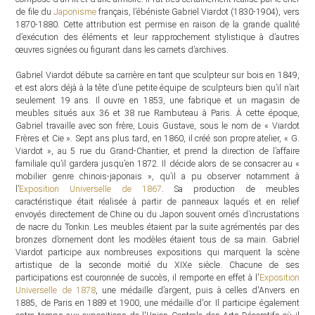
de file du
Japonisme
français, l’ébéniste Gabriel Viardot (1830-1904), vers
1870-1880. Cette attribution est permise en raison de la grande qualité
d’exécution des éléments et leur rapprochement stylistique à d’autres
œuvres signées ou figurant dans les carnets d’archives.
Gabriel Viardot débute sa carrière en tant que sculpteur sur bois en 1849,
et est alors déjà à la tête d’une petite équipe de sculpteurs bien qu’il n’ait
seulement 19 ans. Il ouvre en 1853, une fabrique et un magasin de
meubles situés aux 36 et 38 rue Rambuteau à Paris. À cette époque,
Gabriel travaille avec son frère, Louis Gustave, sous le nom de « Viardot
Frères et Cie ». Sept ans plus tard, en 1860, il créé son propre atelier, « G.
Viardot », au 5 rue du Grand-Chantier, et prend la direction de l’affaire
familiale qu’il gardera jusqu’en 1872. Il décide alors de se consacrer au «
mobilier genre chinois-japonais », qu’il a pu observer notamment à
l’
Exposition Universelle de 1867
. Sa production de meubles
caractéristique était réalisée à partir de panneaux laqués et en relief
envoyés directement de Chine ou du Japon souvent ornés d’incrustations
de nacre du Tonkin. Les meubles étaient par la suite agrémentés par des
bronzes d’ornement dont les modèles étaient tous de sa main. Gabriel
Viardot participe aux nombreuses expositions qui marquent la scène
artistique de la seconde moitié du XIXe siècle. Chacune de ses
participations est couronnée de succès, il remporte en effet à l'
Exposition
Universelle de 1878
, une médaille d’argent, puis à celles d'Anvers en
1885, de Paris en 1889 et 1900, une médaille d'or. Il participe également