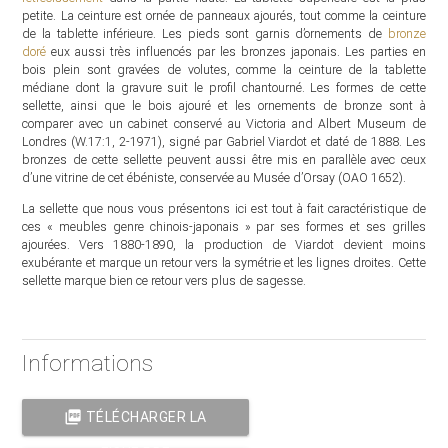
petite. La ceinture est ornée de panneaux ajourés, tout comme la ceinture
de la tablette inférieure. Les pieds sont garnis d’ornements de
bronze
doré
eux aussi très influencés par les bronzes japonais. Les parties en
bois plein sont gravées de volutes, comme la ceinture de la tablette
médiane dont la gravure suit le profil chantourné. Les formes de cette
sellette, ainsi que le bois ajouré et les ornements de bronze sont à
comparer avec un cabinet conservé au Victoria and Albert Museum de
Londres (W.17:1, 2-1971), signé par Gabriel Viardot et daté de 1888. Les
bronzes de cette sellette peuvent aussi être mis en parallèle avec ceux
d’une vitrine de cet ébéniste, conservée au Musée d’Orsay (OAO 1652).
La sellette que nous vous présentons ici est tout à fait caractéristique de
ces « meubles genre chinois-japonais » par ses formes et ses grilles
ajourées. Vers 1880-1890, la production de Viardot devient moins
exubérante et marque un retour vers la symétrie et les lignes droites. Cette
sellette marque bien ce retour vers plus de sagesse.
Informations
picture_as_pdf
TÉLÉCHARGER LA