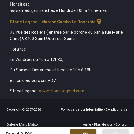
Horaires :
les samedis, dimanches et lundi de 10h à 18 heures
location_on
Stone Legend - Marché Cambo La Roseraie
73, rue des Rosiers ( entrée par le porche ou par la rue Marie
Curie) 93400 Saint Ouen sur Seine
Horaires :
Le Vendredi de 10h à 12h30,
Du Samedi, Dimanche et lundi de 10h à 18h,
et tous les jours sur RDV.
Stone Legend :
www.stone-legend.com
Copyright © 2007-2026
Politique de confidentialité
-
Conditions de
Galerie Marc Maison
vente
-
Plan de site
-
Contact