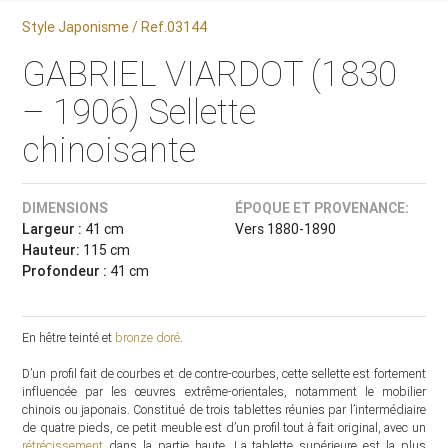
Style Japonisme / Ref.03144
GABRIEL VIARDOT (1830
– 1906) Sellette
chinoisante
DIMENSIONS
ÉPOQUE ET PROVENANCE:
Largeur :
41 cm
Vers 1880-1890
Hauteur:
115 cm
Profondeur :
41 cm
En hêtre teinté et
bronze doré
.
D’un profil fait de courbes et de contre-courbes, cette sellette est fortement
influencée par les œuvres extrême-orientales, notamment le mobilier
chinois ou japonais. Constitué de trois tablettes réunies par l’intermédiaire
de quatre pieds, ce petit meuble est d’un profil tout à fait original, avec un
rétrécissement
dans la partie haute. La tablette supérieure est la plus