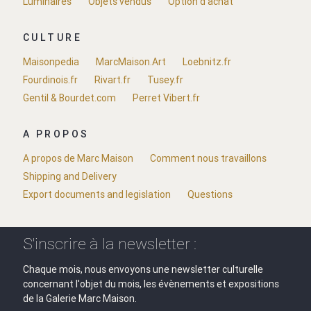
Luminaires
Objets vendus
Option d'achat
CULTURE
Maisonpedia
MarcMaison.Art
Loebnitz.fr
Fourdinois.fr
Rivart.fr
Tusey.fr
Gentil & Bourdet.com
Perret Vibert.fr
A PROPOS
A propos de Marc Maison
Comment nous travaillons
Shipping and Delivery
Export documents and legislation
Questions
S'inscrire à la newsletter :
Chaque mois, nous envoyons une newsletter culturelle
concernant l'objet du mois, les évènements et expositions
de la Galerie Marc Maison.