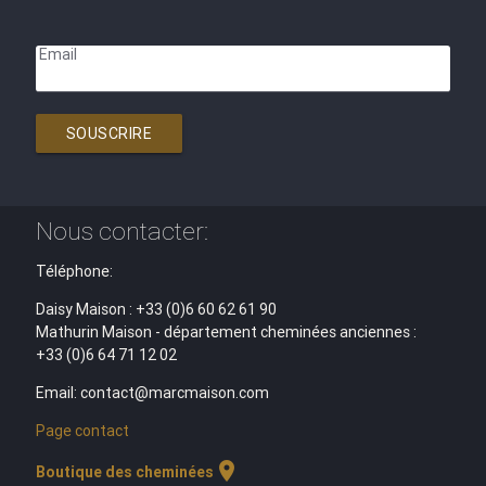
Email
SOUSCRIRE
Nous contacter:
Téléphone:
Daisy Maison : +33 (0)6 60 62 61 90
Mathurin Maison - département cheminées anciennes :
+33 (0)6 64 71 12 02
Email: contact@marcmaison.com
Page contact
location_on
Boutique des cheminées