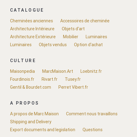
CATALOGUE
Cheminées anciennes
Accessoires de cheminée
Architecture Intérieure
Objets d'art
Architecture Extérieure
Mobilier
Luminaires
Luminaires
Objets vendus
Option d'achat
CULTURE
Maisonpedia
MarcMaison.Art
Loebnitz.fr
Fourdinois.fr
Rivart.fr
Tusey.fr
Gentil & Bourdet.com
Perret Vibert.fr
A PROPOS
A propos de Marc Maison
Comment nous travaillons
Shipping and Delivery
Export documents and legislation
Questions