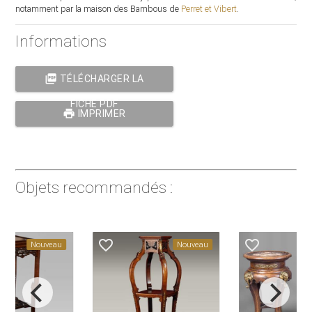
notamment par la maison des Bambous de
Perret et Vibert
.
Informations
picture_as_pdf
TÉLÉCHARGER LA
FICHE PDF
print
IMPRIMER
Objets recommandés :
favorite_border
favorite_border
Nouveau
Nouveau
Nou