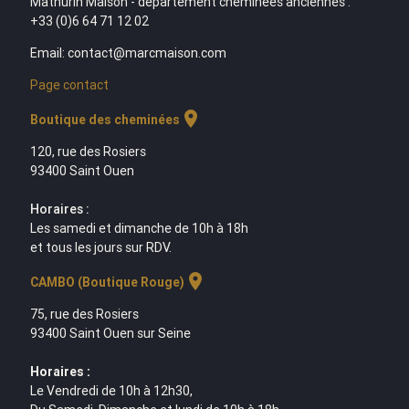
Mathurin Maison - département cheminées anciennes :
+33 (0)6 64 71 12 02
Email: contact@marcmaison.com
Page contact
location_on
Boutique des cheminées
120, rue des Rosiers
93400 Saint Ouen
Horaires :
Les samedi et dimanche de 10h à 18h
et tous les jours sur RDV.
location_on
CAMBO (Boutique Rouge)
75, rue des Rosiers
93400 Saint Ouen sur Seine
Horaires :
Le Vendredi de 10h à 12h30,