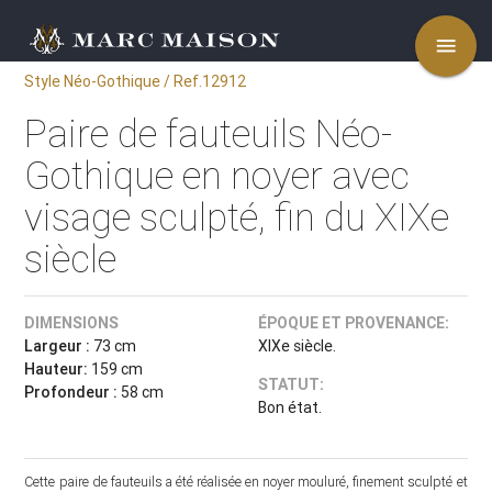
menu
Style Néo-Gothique / Ref.12912
Paire de fauteuils Néo-
Gothique en noyer avec
visage sculpté, fin du XIXe
siècle
DIMENSIONS
ÉPOQUE ET PROVENANCE:
Largeur :
73 cm
XIXe siècle.
Hauteur:
159 cm
STATUT:
Profondeur :
58 cm
Bon état.
Cette paire de fauteuils a été réalisée en noyer mouluré, finement sculpté et