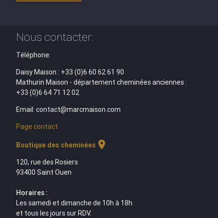
Nous contacter:
Téléphone:
Daisy Maison : +33 (0)6 60 62 61 90
Mathurin Maison - département cheminées anciennes :
+33 (0)6 64 71 12 02
Email: contact@marcmaison.com
Page contact
location_on
Boutique des cheminées
120, rue des Rosiers
93400 Saint Ouen
Horaires :
Les samedi et dimanche de 10h à 18h
et tous les jours sur RDV.