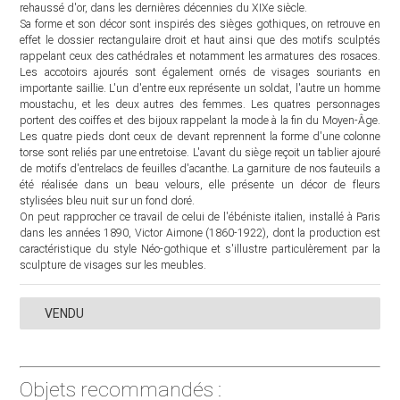
rehaussé d'or, dans les dernières décennies du XIXe siècle.
Sa forme et son décor sont inspirés des sièges gothiques, on retrouve en
effet le dossier rectangulaire droit et haut ainsi que des motifs sculptés
rappelant ceux des cathédrales et notamment les armatures des rosaces.
Les accotoirs ajourés sont également ornés de visages souriants en
importante saillie. L'un d'entre eux représente un soldat, l'autre un homme
moustachu, et les deux autres des femmes. Les quatres personnages
portent des coiffes et des bijoux rappelant la mode à la fin du Moyen-Âge.
Les quatre pieds dont ceux de devant reprennent la forme d'une colonne
torse sont reliés par une entretoise. L'avant du siège reçoit un tablier ajouré
de motifs d'entrelacs de feuilles d'acanthe. La garniture de nos fauteuils a
été réalisée dans un beau velours, elle présente un décor de fleurs
stylisées bleu nuit sur un fond doré.
On peut rapprocher ce travail de celui de l'ébéniste italien, installé à Paris
dans les années 1890, Victor Aimone (1860-1922), dont la production est
caractéristique du style Néo-gothique et s'illustre particulèrement par la
sculpture de visages sur les meubles.
VENDU
Objets recommandés :