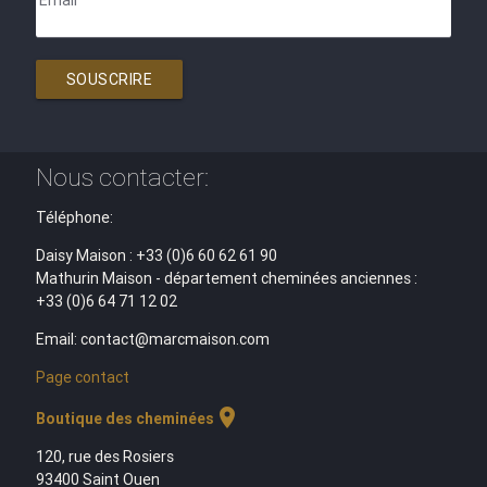
Email
SOUSCRIRE
Nous contacter:
Téléphone:
Daisy Maison : +33 (0)6 60 62 61 90
Mathurin Maison - département cheminées anciennes :
+33 (0)6 64 71 12 02
Email: contact@marcmaison.com
Page contact
location_on
Boutique des cheminées
120, rue des Rosiers
93400 Saint Ouen