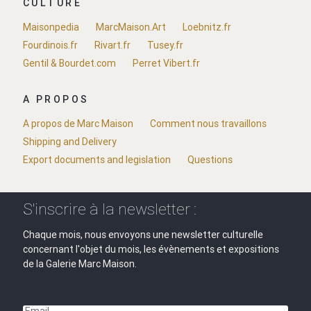
CULTURE
Maisonpedia
MarcMaison.Art
Loebnitz.fr
Fourdinois.fr
Rivart.fr
Tusey.fr
Gentil & Bourdet.com
Perret Vibert.fr
A PROPOS
A propos de Marc Maison
Comment nous travaillons
Shipping and Delivery
Export documents and legislation
Questions
S'inscrire à la newsletter :
Chaque mois, nous envoyons une newsletter culturelle
concernant l'objet du mois, les évènements et expositions
de la Galerie Marc Maison.