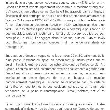
initiale dans la signature de notre vase, sous sa base : « T. R. Lallemant ».
Robert Lallemant inventa rapidement une céramique moderne et originale,
qu’il produisit en petites séries. Son travail fut apprécié par la critique, à
l’occasion de ses participations aux Salons des Artistes Décorateurs et aux
Salons d’Automne de 1926,1927 et 1928. Il figura parmi les fondateurs de
l’Union des Artistes Modernes (UAM) en 1929. Quelques années plus
tard, il se désintéressa progressivement de la céramique pour fabriquer
des meubles, puis s’investir dans l’affaire de travaux publics de son
beau-père. En 1939, il s’engagea dans la Marine, puis en 1945 et 1946
pour l’Indochine : lors de ces voyages, il fit montre de ses talents de
photographe.
Entre autres thèmes en vogue dans les années 20 et 30, Lallemant traita
plus particulièrement du sport, en produisant plusieurs vases sur ce
sujet ; il était lui-même sportif. Le nôtre témoigne de l’influence de l’Art
Déco sur ses réalisations, notamment avec les épaulements à gradins qui
l’encadrent et ses formes géométrisantes ; au centre, un sportif est
représenté en pleine épreuve de saut en hauteur, de manière
particulièrement dynamique. Le décor se caractérise par une certaine
simplification des formes et des couleurs, se rapprochant ainsi des
tendances de la peinture contemporaine. L’émail, éclatant, est d’une
grande qualité.
L’inscription figurant à la base du décor indique que ce vase dut être
commandé afin de servir de trophée au vainqueur de l’épreuve de saut en