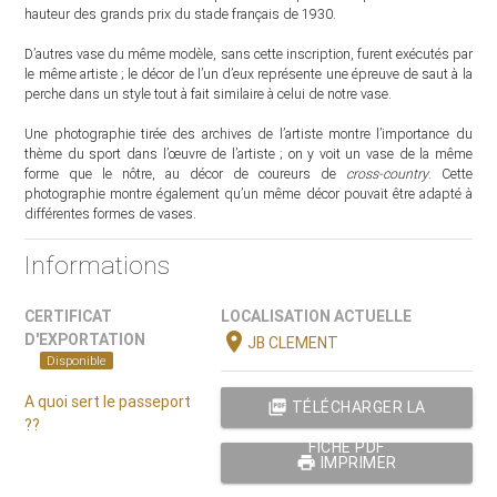
hauteur des grands prix du stade français de 1930.
D’autres vase du même modèle, sans cette inscription, furent exécutés par
le même artiste ; le décor de l’un d’eux représente une épreuve de saut à la
perche dans un style tout à fait similaire à celui de notre vase.
Une photographie tirée des archives de l’artiste montre l’importance du
thème du sport dans l’œuvre de l’artiste ; on y voit un vase de la même
forme que le nôtre, au décor de coureurs de
cross-country
. Cette
photographie montre également qu’un même décor pouvait être adapté à
différentes formes de vases.
Informations
CERTIFICAT
LOCALISATION ACTUELLE
location_on
D'EXPORTATION
JB CLEMENT
Disponible
A quoi sert le passeport
picture_as_pdf
TÉLÉCHARGER LA
??
FICHE PDF
print
IMPRIMER