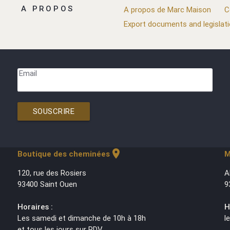
A PROPOS
A propos de Marc Maison
C
Export documents and legislat
Email
SOUSCRIRE
location_on
Boutique des cheminées
M
120, rue des Rosiers
A
93400 Saint Ouen
9
Horaires :
H
Les samedi et dimanche de 10h à 18h
l
et tous les jours sur RDV.