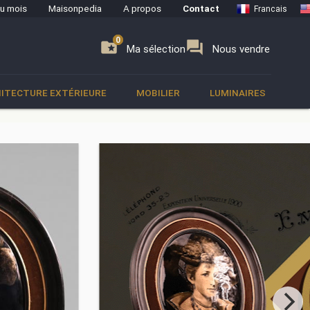
du mois
Maisonpedia
A propos
Contact
Francais
0
0
se
folder_special
forum
Ma sélection
Nous vendre
ITECTURE EXTÉRIEURE
MOBILIER
LUMINAIRES