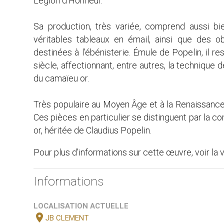
Légion d’Honneur.
Sa production, très variée, comprend aussi bi
véritables tableaux en émail, ainsi que des ob
destinées à l’ébénisterie. Émule de Popelin, il re
siècle, affectionnant, entre autres, la technique 
du camaïeu or.
Très populaire au Moyen Âge et à la Renaissance, 
Ces pièces en particulier se distinguent par la c
or, héritée de Claudius Popelin.
Pour plus d’informations sur cette œuvre, voir la 
Informations
LOCALISATION ACTUELLE
location_on
JB CLEMENT