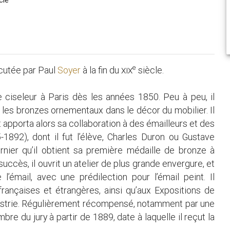
e
écutée par Paul
Soyer
à la fin du
xix
siècle.
ciseleur à Paris dès les années 1850. Peu à peu, il
er les bronzes ornementaux dans le décor du mobilier. Il
t apporta alors sa collaboration à des émailleurs et des
1892), dont il fut l’élève, Charles Duron ou Gustave
nier qu’il obtient sa première médaille de bronze à
 succès, il ouvrit un atelier de plus grande envergure, et
’émail, avec une prédilection pour l’émail peint. Il
rançaises et étrangères, ainsi qu’aux Expositions de
ndustrie. Régulièrement récompensé, notamment par une
re du jury à partir de 1889, date à laquelle il reçut la