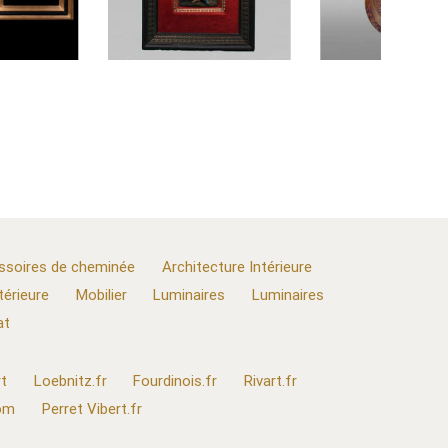
ssoires de cheminée
Architecture Intérieure
térieure
Mobilier
Luminaires
Luminaires
at
t
Loebnitz.fr
Fourdinois.fr
Rivart.fr
com
Perret Vibert.fr