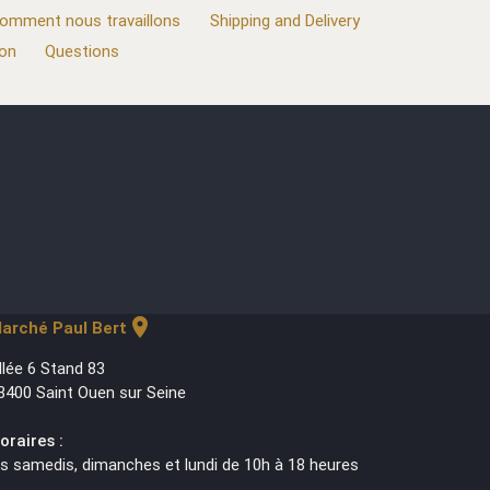
omment nous travaillons
Shipping and Delivery
ion
Questions
location_on
arché Paul Bert
llée 6 Stand 83
3400 Saint Ouen sur Seine
oraires :
es samedis, dimanches et lundi de 10h à 18 heures