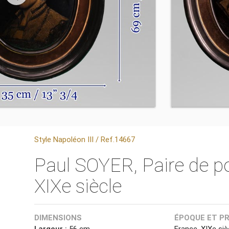
Style Napoléon III / Ref.14667
Paul SOYER, Paire de por
XIXe siècle
DIMENSIONS
ÉPOQUE ET P
Largeur :
56 cm
France, XIXe siè