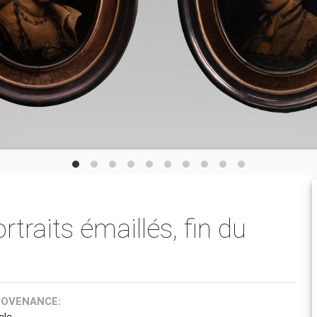
traits émaillés, fin du
ROVENANCE:
cle