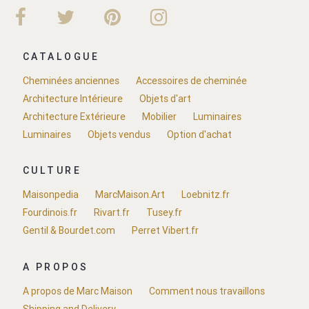
CATALOGUE
Cheminées anciennes
Accessoires de cheminée
Architecture Intérieure
Objets d'art
Architecture Extérieure
Mobilier
Luminaires
Luminaires
Objets vendus
Option d'achat
CULTURE
Maisonpedia
MarcMaison.Art
Loebnitz.fr
Fourdinois.fr
Rivart.fr
Tusey.fr
Gentil & Bourdet.com
Perret Vibert.fr
A PROPOS
A propos de Marc Maison
Comment nous travaillons
Shipping and Delivery