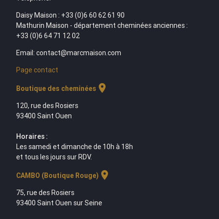
Daisy Maison : +33 (0)6 60 62 61 90
Mathurin Maison - département cheminées anciennes :
+33 (0)6 64 71 12 02
Email: contact@marcmaison.com
Page contact
location_on
Boutique des cheminées
120, rue des Rosiers
93400 Saint Ouen
Horaires :
Les samedi et dimanche de 10h à 18h
et tous les jours sur RDV.
location_on
CAMBO (Boutique Rouge)
75, rue des Rosiers
93400 Saint Ouen sur Seine