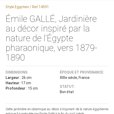
Style Egyptien / Ref.14591
Émile GALLÉ, Jardinière
au décor inspiré par la
nature de l’Égypte
pharaonique, vers 1879-
1890
DIMENSIONS
ÉPOQUE ET PROVENANCE:
Largeur :
26 cm
XIXe siècle, France
Hauteur:
17 cm
STATUT:
Profondeur :
15 cm
Bon état
Cette jardinière en céramique au décor s’inspirant de la nature égyptienne
e
antique fut exécutée par Émile Gallé à la fin du
xix
siècle.