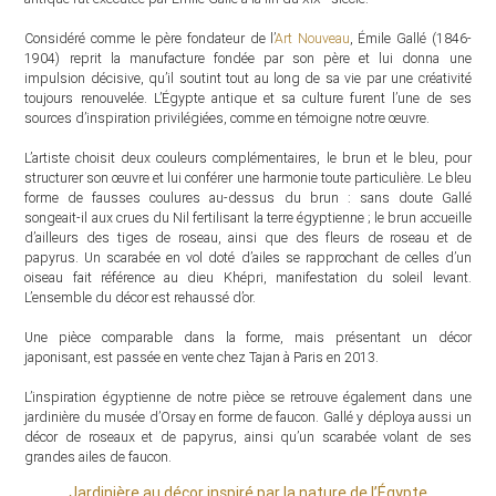
Considéré comme le père fondateur de l’
Art Nouveau
, Émile Gallé (1846-
1904) reprit la manufacture fondée par son père et lui donna une
impulsion décisive, qu’il soutint tout au long de sa vie par une créativité
toujours renouvelée. L’Égypte antique et sa culture furent l’une de ses
sources d’inspiration privilégiées, comme en témoigne notre œuvre.
L’artiste choisit deux couleurs complémentaires, le brun et le bleu, pour
structurer son œuvre et lui conférer une harmonie toute particulière. Le bleu
forme de fausses coulures au-dessus du brun : sans doute Gallé
songeait-il aux crues du Nil fertilisant la terre égyptienne ; le brun accueille
d’ailleurs des tiges de roseau, ainsi que des fleurs de roseau et de
papyrus. Un scarabée en vol doté d’ailes se rapprochant de celles d’un
oiseau fait référence au dieu Khépri, manifestation du soleil levant.
L’ensemble du décor est rehaussé d’or.
Une pièce comparable dans la forme, mais présentant un décor
japonisant, est passée en vente chez Tajan à Paris en 2013.
L’inspiration égyptienne de notre pièce se retrouve également dans une
jardinière du musée d’Orsay en forme de faucon. Gallé y déploya aussi un
décor de roseaux et de papyrus, ainsi qu’un scarabée volant de ses
grandes ailes de faucon.
Jardinière au décor inspiré par la nature de l’Égypte