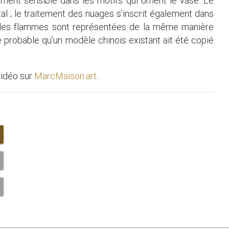
rement sensible dans les motifs qui ornent le vase. Le
 ; le traitement des nuages s’inscrit également dans
n, les flammes sont représentées de la même manière
e probable qu’un modèle chinois existant ait été copié
vidéo sur
MarcMaison.art
.