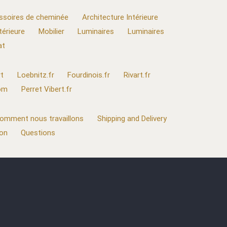
ssoires de cheminée
Architecture Intérieure
térieure
Mobilier
Luminaires
Luminaires
at
t
Loebnitz.fr
Fourdinois.fr
Rivart.fr
com
Perret Vibert.fr
omment nous travaillons
Shipping and Delivery
ion
Questions