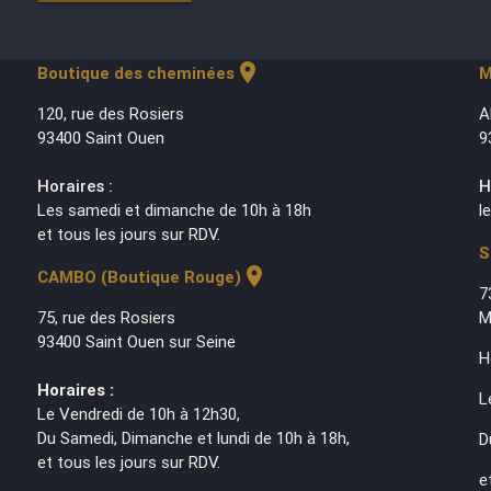
location_on
Boutique des cheminées
M
120, rue des Rosiers
A
93400 Saint Ouen
9
Horaires :
H
Les samedi et dimanche de 10h à 18h
l
et tous les jours sur RDV.
S
location_on
CAMBO (Boutique Rouge)
7
75, rue des Rosiers
M
93400 Saint Ouen sur Seine
H
Horaires :
L
Le Vendredi de 10h à 12h30,
Du Samedi, Dimanche et lundi de 10h à 18h,
D
et tous les jours sur RDV.
e