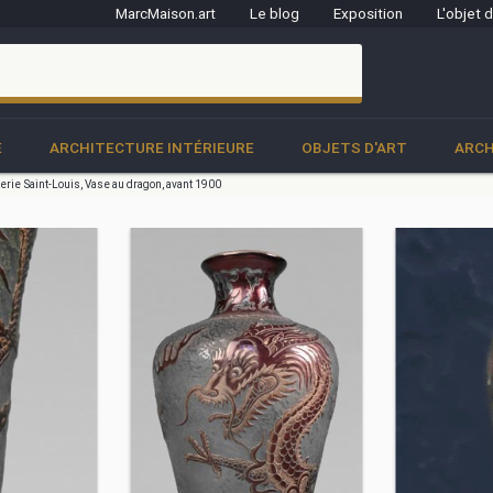
MarcMaison.art
Le blog
Exposition
L'objet 
clo
E
ARCHITECTURE INTÉRIEURE
OBJETS D'ART
ARCH
lerie Saint-Louis, Vase au dragon, avant 1900