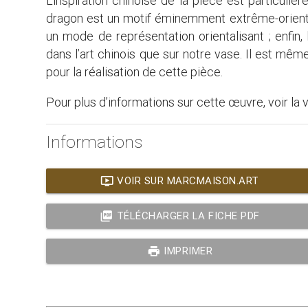
L’inspiration chinoise de la pièce est particuliè
dragon est un motif éminemment extrême-oriental
un mode de représentation orientalisant ; enfi
dans l’art chinois que sur notre vase. Il est mêm
pour la réalisation de cette pièce.
Pour plus d’informations sur cette œuvre, voir la 
Informations
ondemand_video
VOIR SUR MARCMAISON.ART
picture_as_pdf
TÉLÉCHARGER LA FICHE PDF
print
IMPRIMER