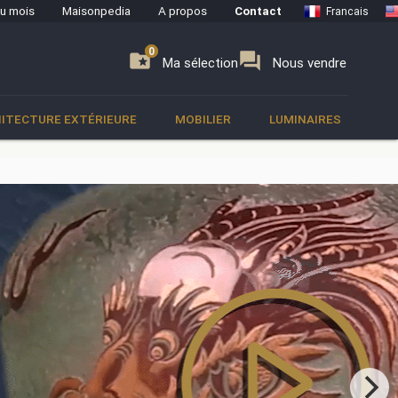
du mois
Maisonpedia
A propos
Contact
Francais
0
0
se
folder_special
forum
Ma sélection
Nous vendre
ITECTURE EXTÉRIEURE
MOBILIER
LUMINAIRES