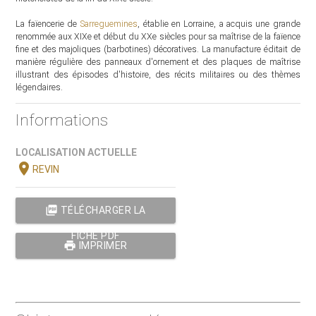
La faïencerie de
Sarreguemines
, établie en Lorraine, a acquis une grande
renommée aux XIXe et début du XXe siècles pour sa maîtrise de la faïence
fine et des majoliques (barbotines) décoratives. La manufacture éditait de
manière régulière des panneaux d'ornement et des plaques de maîtrise
illustrant des épisodes d'histoire, des récits militaires ou des thèmes
légendaires.
Informations
LOCALISATION ACTUELLE
location_on
REVIN
picture_as_pdf
TÉLÉCHARGER LA
FICHE PDF
print
IMPRIMER