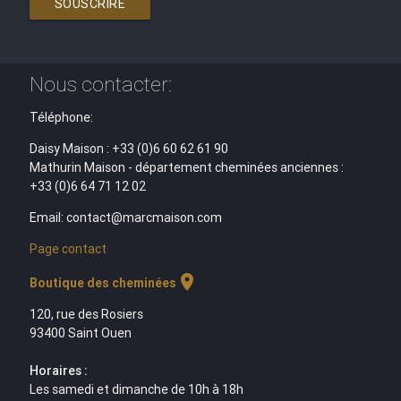
SOUSCRIRE
Nous contacter:
Téléphone:
Daisy Maison : +33 (0)6 60 62 61 90
Mathurin Maison - département cheminées anciennes :
+33 (0)6 64 71 12 02
Email: contact@marcmaison.com
Page contact
location_on
Boutique des cheminées
120, rue des Rosiers
93400 Saint Ouen
Horaires :
Les samedi et dimanche de 10h à 18h