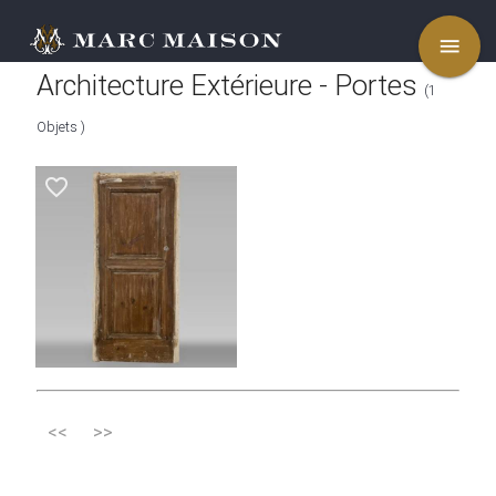
menu
Architecture Extérieure - Portes
(1
Objets )
favorite_border
<<
>>