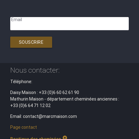
Email
SOUSCRIRE
Nous contacter:
Téléphone:
Daisy Maison : +33 (0)6 60 62 61 90
Mathurin Maison - département cheminées anciennes :
+33 (0)6 64 71 12 02
Email: contact@marcmaison.com
Page contact
location_on