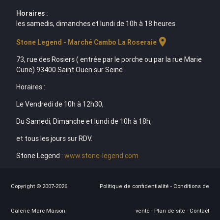
Horaires :
les samedis, dimanches et lundi de 10h à 18 heures
location_on
Stone Legend - Marché Cambo La Roseraie
73, rue des Rosiers ( entrée par le porche ou par la rue Marie
Curie) 93400 Saint Ouen sur Seine
Horaires :
Le Vendredi de 10h à 12h30,
Du Samedi, Dimanche et lundi de 10h à 18h,
et tous les jours sur RDV.
Stone Legend :
www.stone-legend.com
Copyright © 2007-2026
Politique de confidentialité
-
Conditions de
Galerie Marc Maison
vente
-
Plan de site
-
Contact