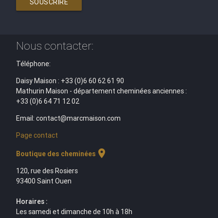
SOUSCRIRE
Nous contacter:
Téléphone:
Daisy Maison : +33 (0)6 60 62 61 90
Mathurin Maison - département cheminées anciennes :
+33 (0)6 64 71 12 02
Email: contact@marcmaison.com
Page contact
location_on
Boutique des cheminées
120, rue des Rosiers
93400 Saint Ouen
Horaires :
Les samedi et dimanche de 10h à 18h