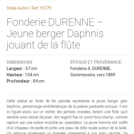
Style Autre / Ref.15779
Fonderie DURENNE –
Jeune berger Daphnis
jouant de la flûte
DIMENSIONS
ÉPOQUE ET PROVENANCE:
Largeur :
57 cm
Fonderie A. DURENNE,
Hauteur:
134 cm
Sommevoire, vers 1889
Profondeur :
84 cm
Cette statue en fonte de fer patinée représente le jeune berger grec
Daphnis, personnage emblématique de la poésie pastorale antique. Il est
ici figuré assis sur un rocher, les jambes croisées, tenant une flûte qu’il
semble avoir cessé de jouer. Son regard fixe un point hors-champ, comme
captivé par une scène invisible au spectateur. Le jeune homme est coiffé
d’un chapeau de paille et porte une peau de bête nouée autour de la taille.
On retrouve également un bracelet ornemental à son bras gauche. Ce