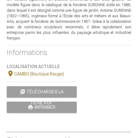
modèle figure dans le catalogue de la fonderie DURENNE édité en 1889,
dans lequel il est désigné comme une figure de jardin. Antoine DURENNE
(1822–1895), ingénieur formé à l’École des arts et métiers et aux Beaux-
Arts, acquiert la fonderie de Sommevoire en 1857. Grâce à la collaboration
avec de nombreux sculpteurs renommés, il élève rapidement son
entreprise parmi les plus influentes du paysage artistique et industriel
français.
Informations
LOCALISATION ACTUELLE
location_on
CAMBO (Boutique Rouge)
picture_as_pdf
TÉLÉCHARGER LA
FICHE PDF
print
IMPRIMER