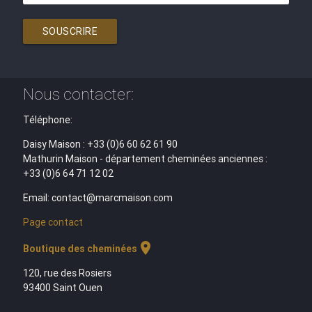
SOUSCRIRE
Nous contacter:
Téléphone:
Daisy Maison : +33 (0)6 60 62 61 90
Mathurin Maison - département cheminées anciennes :
+33 (0)6 64 71 12 02
Email: contact@marcmaison.com
Page contact
location_on
Boutique des cheminées
120, rue des Rosiers
93400 Saint Ouen