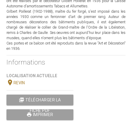
ont été réalisés par le décorateur Gilbert Poillerat en 1936 pour la Caisse
Autonome d'amortissements Tabacs et Allumettes.
Gilbert Poillerat (1902-1988), maître du fer forgé, s'est imposé dans les
années 1930 comme un ferronnier d'art de premier rang. Auteur de
nombreuses décorations des bâtiments publiques, il est également
chargé de réaliser le collier de Grand-maître de l'Ordre de la Libération,
remis à Charles de Gaulle. Ses oeuvres ont aujourd'hui leur place dans les
musées, quand elles n'ornent plus les bâtiments d'époque.
Ces portes et ce balcon ont été reproduits dans la revue "Art et Décoration"
en 1936.
Informations
LOCALISATION ACTUELLE
location_on
REVIN
picture_as_pdf
TÉLÉCHARGER LA
FICHE PDF
print
IMPRIMER