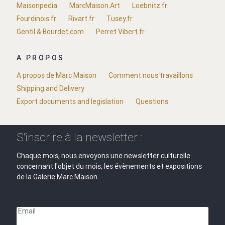
Maisonpedia
MarcMaison.Art
Loebnitz.fr
Fourdinois.fr
Rivart.fr
Tusey.fr
Gentil & Bourdet.com
Perret Vibert.fr
A PROPOS
A propos de Marc Maison
Comment nous travaillons
Shipping and Delivery
Export documents and legislation
Questions
S'inscrire à la newsletter :
Chaque mois, nous envoyons une newsletter culturelle
concernant l'objet du mois, les évènements et expositions
de la Galerie Marc Maison.
Email