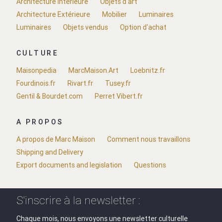
Architecture Intérieure
Objets d'art
Architecture Extérieure
Mobilier
Luminaires
Luminaires
Objets vendus
Option d'achat
CULTURE
Maisonpedia
MarcMaison.Art
Loebnitz.fr
Fourdinois.fr
Rivart.fr
Tusey.fr
Gentil & Bourdet.com
Perret Vibert.fr
A PROPOS
A propos de Marc Maison
Comment nous travaillons
Shipping and Delivery
Export documents and legislation
Questions
S'inscrire à la newsletter :
Chaque mois, nous envoyons une newsletter culturelle