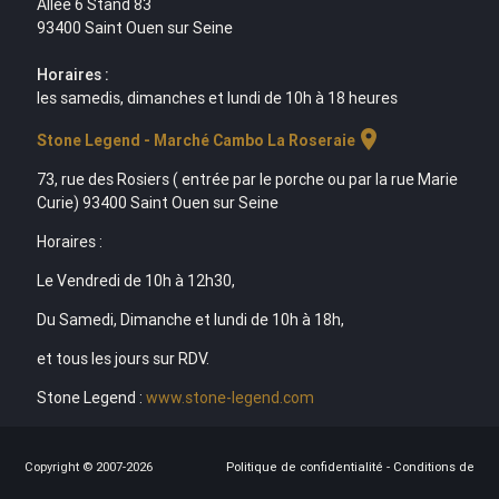
Allée 6 Stand 83
93400 Saint Ouen sur Seine
Horaires :
les samedis, dimanches et lundi de 10h à 18 heures
location_on
Stone Legend - Marché Cambo La Roseraie
73, rue des Rosiers ( entrée par le porche ou par la rue Marie
Curie) 93400 Saint Ouen sur Seine
Horaires :
Le Vendredi de 10h à 12h30,
Du Samedi, Dimanche et lundi de 10h à 18h,
et tous les jours sur RDV.
Stone Legend :
www.stone-legend.com
Copyright © 2007-2026
Politique de confidentialité
-
Conditions de