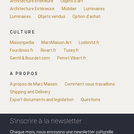
Architecture Intérieure
Objets d'art
Architecture Extérieure
Mobilier
Luminaires
Luminaires
Objets vendus
Option d'achat
CULTURE
Maisonpedia
MarcMaison.Art
Loebnitz.fr
Fourdinois.fr
Rivart.fr
Tusey.fr
Gentil & Bourdet.com
Perret Vibert.fr
A PROPOS
A propos de Marc Maison
Comment nous travaillons
Shipping and Delivery
Export documents and legislation
Questions
S'inscrire à la newsletter :
Chaque mois, nous envoyons une newsletter culturelle