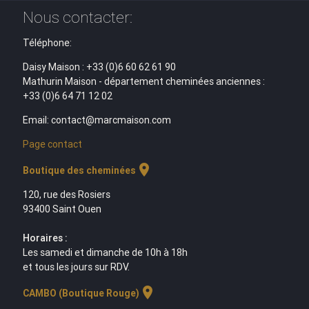
Nous contacter:
Téléphone:
Daisy Maison : +33 (0)6 60 62 61 90
Mathurin Maison - département cheminées anciennes :
+33 (0)6 64 71 12 02
Email: contact@marcmaison.com
Page contact
location_on
Boutique des cheminées
120, rue des Rosiers
93400 Saint Ouen
Horaires :
Les samedi et dimanche de 10h à 18h
et tous les jours sur RDV.
location_on
CAMBO (Boutique Rouge)