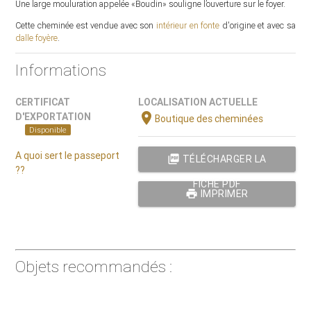
Une large mouluration appelée «Boudin» souligne l’ouverture sur le foyer.
Cette cheminée est vendue avec son
intérieur en fonte
d'origine et avec sa
dalle foyère
.
Informations
CERTIFICAT
LOCALISATION ACTUELLE
location_on
D'EXPORTATION
Boutique des cheminées
Disponible
A quoi sert le passeport
picture_as_pdf
TÉLÉCHARGER LA
??
FICHE PDF
print
IMPRIMER
Objets recommandés :