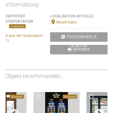
Informations
CERTIFICAT
LOCALISATION ACTUELLE
location_on
D'EXPORTATION
Mesnil Aubry
Disponible
A quoi sert le passeport
picture_as_pdf
TÉLÉCHARGER LA
??
FICHE PDF
print
IMPRIMER
Objets recommandés :
favorite_border
favorite_border
Nouveau
Nouveau