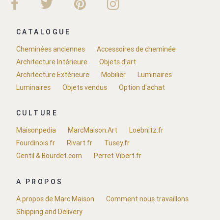
CATALOGUE
Cheminées anciennes
Accessoires de cheminée
Architecture Intérieure
Objets d'art
Architecture Extérieure
Mobilier
Luminaires
Luminaires
Objets vendus
Option d'achat
CULTURE
Maisonpedia
MarcMaison.Art
Loebnitz.fr
Fourdinois.fr
Rivart.fr
Tusey.fr
Gentil & Bourdet.com
Perret Vibert.fr
A PROPOS
A propos de Marc Maison
Comment nous travaillons
Shipping and Delivery