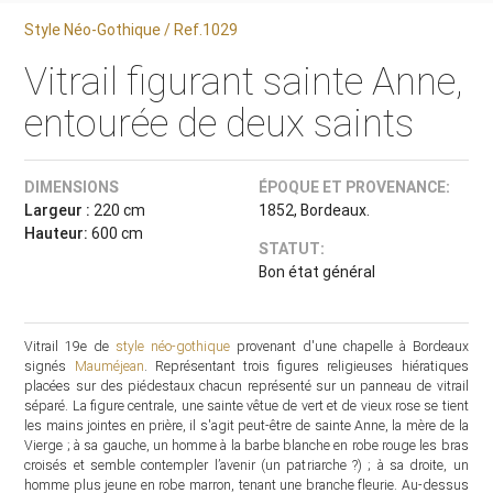
Style Néo-Gothique / Ref.1029
Vitrail figurant sainte Anne,
entourée de deux saints
DIMENSIONS
ÉPOQUE ET PROVENANCE:
Largeur :
220 cm
1852, Bordeaux.
Hauteur:
600 cm
STATUT:
Bon état général
Vitrail 19e de
style néo-gothique
provenant d'une chapelle à Bordeaux
signés
Mauméjean
. Représentant trois figures religieuses hiératiques
placées sur des piédestaux chacun représenté sur un panneau de vitrail
séparé. La figure centrale, une sainte vêtue de vert et de vieux rose se tient
les mains jointes en prière, il s'agit peut-être de sainte Anne, la mère de la
Vierge ; à sa gauche, un homme à la barbe blanche en robe rouge les bras
croisés et semble contempler l’avenir (un patriarche ?) ; à sa droite, un
homme plus jeune en robe marron, tenant une branche fleurie. Au-dessus