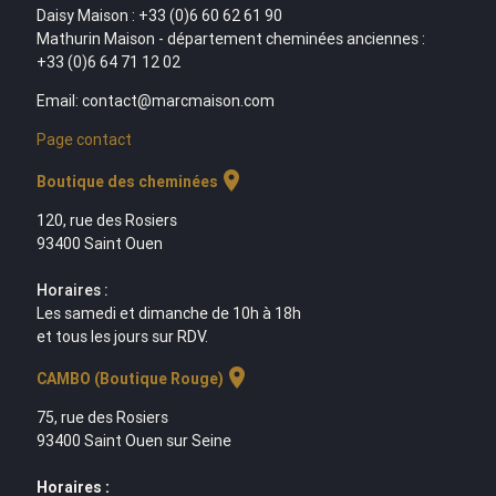
Daisy Maison : +33 (0)6 60 62 61 90
Mathurin Maison - département cheminées anciennes :
+33 (0)6 64 71 12 02
Email: contact@marcmaison.com
Page contact
location_on
Boutique des cheminées
120, rue des Rosiers
93400 Saint Ouen
Horaires :
Les samedi et dimanche de 10h à 18h
et tous les jours sur RDV.
location_on
CAMBO (Boutique Rouge)
75, rue des Rosiers
93400 Saint Ouen sur Seine
Horaires :