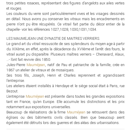
trois petites rosaces, représentant des figures d’angelots aux ailes vertes
et rouges.
Les couleurs du verre sont particulièrement vives et les visages dessinés
en détail. Nous avons pu conserver les vitraux mais les encadrements en
pierre n'ont pu être récupérés. Ce vitrail fait partie du décor entier de la
chapelle- voir les références 1027,1028, 1030,1031,1034.
LES MAUMEJEAN UNE DYNASTIE DE MAITRES VERRIERS.
Le grand art du vitrail ressuscite de ses splendeurs du moyen age à partir
du XIXème, en effet, après la décadence du XVIIème et l’arrêt des fours, le
vitrail aurait pu disparaître. Plusieurs maîtres verriers – Chenavard, Alaux,
…- l’ont fait revivre dès 1850.
Jules-Pierre
Mauméjean
, natif de Pau et patriarche de la famille, crée en
1867 un atelier de vitraux et de mosaïques.
Ses trois fils, Joseph, Henri et Charles reprennent et agrandissent
l’entreprise.
Les ateliers étaient installés à Hendaye et le siège social était à Paris, rue
Bezout.
L’entreprise
Mauméjean
est présente dans toutes les grandes expositions
tant en France, qu’en Europe. Elle accumule les distinctions et les prix
notamment aux expositions universelles.
Beaucoup de réalisations de la firme
Mauméjean
se retrouvent dans des
églises ou des bâtiments civils classés. Bien que beaucoup aient
également été détruits lors des guerres et des aléas des urbanisations.