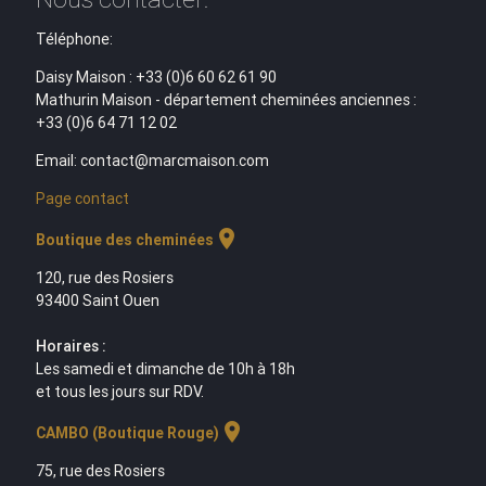
Téléphone:
Daisy Maison : +33 (0)6 60 62 61 90
Mathurin Maison - département cheminées anciennes :
+33 (0)6 64 71 12 02
Email: contact@marcmaison.com
Page contact
location_on
Boutique des cheminées
120, rue des Rosiers
93400 Saint Ouen
Horaires :
Les samedi et dimanche de 10h à 18h
et tous les jours sur RDV.
location_on
CAMBO (Boutique Rouge)
75, rue des Rosiers