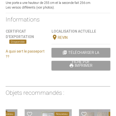
Une porte a une hauteur de 255 cm et la seconde fait 256 cm.
Les versos différents (voir photos).
Informations
CERTIFICAT
LOCALISATION ACTUELLE
location_on
D'EXPORTATION
REVIN
Disponible
A quoi sert le passeport
picture_as_pdf
TÉLÉCHARGER LA
??
FICHE PDF
print
IMPRIMER
Objets recommandés :
favorite_border
favorite_border
Nouveau
Nouveau