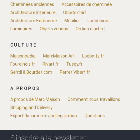
Cheminées anciennes
Accessoires de cheminée
Architecture Intérieure
Objets d'art
Architecture Extérieure
Mobilier
Luminaires
Luminaires
Objets vendus
Option d'achat
CULTURE
Maisonpedia
MarcMaison.Art
Loebnitz.fr
Fourdinois.fr
Rivart.fr
Tusey.fr
Gentil & Bourdet.com
Perret Vibert.fr
A PROPOS
A propos de Marc Maison
Comment nous travaillons
Shipping and Delivery
Export documents and legislation
Questions
S'inscrire à la newsletter :