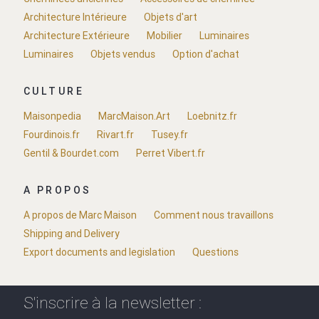
Architecture Intérieure
Objets d'art
Architecture Extérieure
Mobilier
Luminaires
Luminaires
Objets vendus
Option d'achat
CULTURE
Maisonpedia
MarcMaison.Art
Loebnitz.fr
Fourdinois.fr
Rivart.fr
Tusey.fr
Gentil & Bourdet.com
Perret Vibert.fr
A PROPOS
A propos de Marc Maison
Comment nous travaillons
Shipping and Delivery
Export documents and legislation
Questions
S'inscrire à la newsletter :