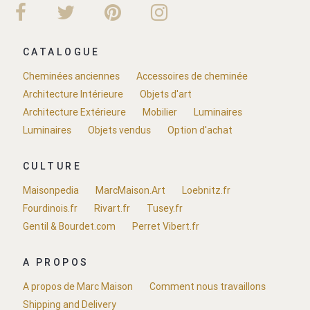
CATALOGUE
Cheminées anciennes
Accessoires de cheminée
Architecture Intérieure
Objets d'art
Architecture Extérieure
Mobilier
Luminaires
Luminaires
Objets vendus
Option d'achat
CULTURE
Maisonpedia
MarcMaison.Art
Loebnitz.fr
Fourdinois.fr
Rivart.fr
Tusey.fr
Gentil & Bourdet.com
Perret Vibert.fr
A PROPOS
A propos de Marc Maison
Comment nous travaillons
Shipping and Delivery