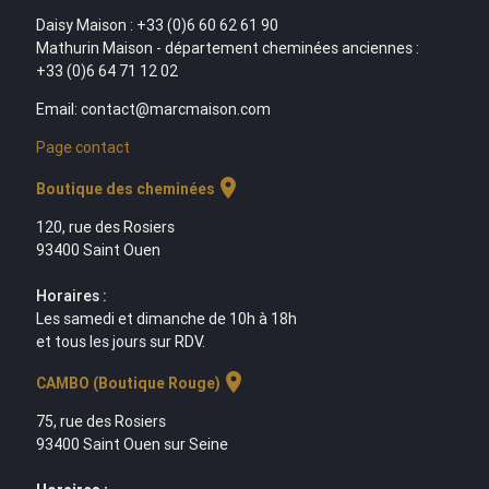
Daisy Maison : +33 (0)6 60 62 61 90
Mathurin Maison - département cheminées anciennes :
+33 (0)6 64 71 12 02
Email: contact@marcmaison.com
Page contact
location_on
Boutique des cheminées
120, rue des Rosiers
93400 Saint Ouen
Horaires :
Les samedi et dimanche de 10h à 18h
et tous les jours sur RDV.
location_on
CAMBO (Boutique Rouge)
75, rue des Rosiers
93400 Saint Ouen sur Seine