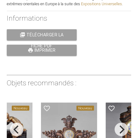
extrêmes-orientales en Europe à la suite des
Expositions Universelles
.
Informations
picture_as_pdf
TÉLÉCHARGER LA
FICHE PDF
print
IMPRIMER
Objets recommandés :
favorite_border
favorite_border
Nouveau
Nouveau