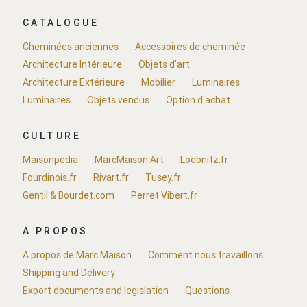
CATALOGUE
Cheminées anciennes
Accessoires de cheminée
Architecture Intérieure
Objets d'art
Architecture Extérieure
Mobilier
Luminaires
Luminaires
Objets vendus
Option d'achat
CULTURE
Maisonpedia
MarcMaison.Art
Loebnitz.fr
Fourdinois.fr
Rivart.fr
Tusey.fr
Gentil & Bourdet.com
Perret Vibert.fr
A PROPOS
A propos de Marc Maison
Comment nous travaillons
Shipping and Delivery
Export documents and legislation
Questions