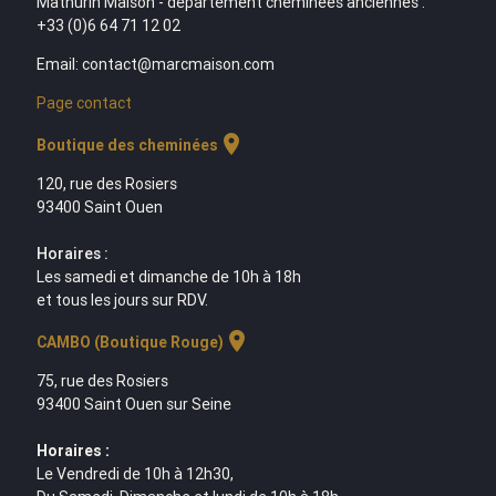
Mathurin Maison - département cheminées anciennes :
+33 (0)6 64 71 12 02
Email: contact@marcmaison.com
Page contact
location_on
Boutique des cheminées
120, rue des Rosiers
93400 Saint Ouen
Horaires :
Les samedi et dimanche de 10h à 18h
et tous les jours sur RDV.
location_on
CAMBO (Boutique Rouge)
75, rue des Rosiers
93400 Saint Ouen sur Seine
Horaires :
Le Vendredi de 10h à 12h30,