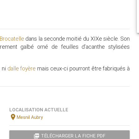
Brocatelle
dans la seconde moitié du XIXe siècle. Son
ement galbé orné de feuilles d’acanthe stylisées
t
ni
dalle foyère
mais ceux-ci pourront être fabriqués à
LOCALISATION ACTUELLE
location_on
Mesnil Aubry
picture_as_pdf
TÉLÉCHARGER LA FICHE PDF