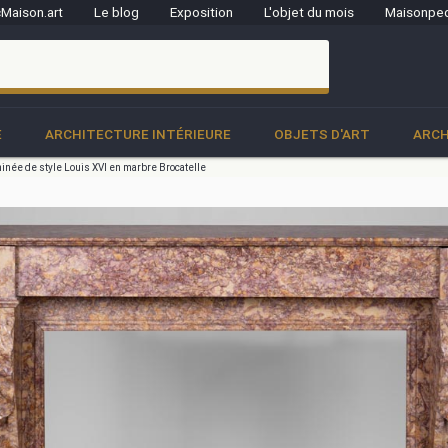
Maison.art
Le blog
Exposition
L'objet du mois
Maisonped
clo
E
ARCHITECTURE INTÉRIEURE
OBJETS D'ART
ARCH
née de style Louis XVI en marbre Brocatelle