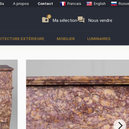
ia
A propos
Contact
Francais
English
Russe
0
0
se
folder_special
forum
Ma sélection
Nous vendre
ITECTURE EXTÉRIEURE
MOBILIER
LUMINAIRES