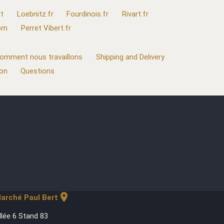
t
Loebnitz.fr
Fourdinois.fr
Rivart.fr
com
Perret Vibert.fr
omment nous travaillons
Shipping and Delivery
ion
Questions
location_on
arché Paul Bert
llée 6 Stand 83