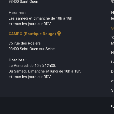
93400 Saint Ouen
9
Horaires :
H
Les samedi et dimanche de 10h à 18h
l
et tous les jours sur RDV.
S
location_on
CAMBO (Boutique Rouge)
7
75, rue des Rosiers
M
93400 Saint Ouen sur Seine
H
Horaires :
L
Le Vendredi de 10h à 12h30,
Du Samedi, Dimanche et lundi de 10h à 18h,
D
et tous les jours sur RDV.
e
S
Po