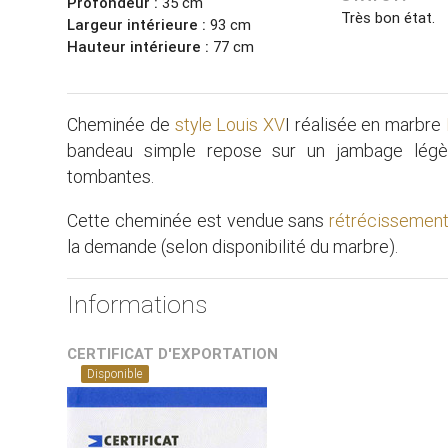
Profondeur :
35 cm
Très bon état.
Largeur intérieure :
93 cm
Hauteur intérieure :
77 cm
Cheminée de
style Louis XV
I réalisée en marbre
bandeau simple repose sur un jambage légèr
tombantes.
Cette cheminée est vendue sans
rétrécissemen
la demande (selon disponibilité du marbre).
Informations
CERTIFICAT D'EXPORTATION
Disponible