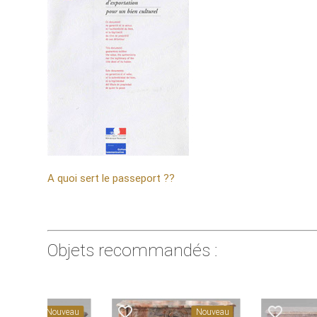
A quoi sert le passeport ??
Objets recommandés :
er
favorite_border
favorite_border
Nouveau
Nouveau