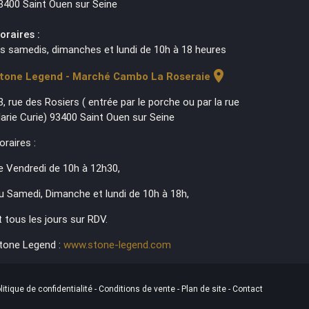
3400 Saint Ouen sur Seine
oraires :
es samedis, dimanches et lundi de 10h à 18 heures
location_on
tone Legend - Marché Cambo La Roseraie
3, rue des Rosiers ( entrée par le porche ou par la rue
arie Curie) 93400 Saint Ouen sur Seine
oraires :
e Vendredi de 10h à 12h30,
u Samedi, Dimanche et lundi de 10h à 18h,
t tous les jours sur RDV.
tone Legend :
www.stone-legend.com
litique de confidentialité
-
Conditions de vente
-
Plan de site
-
Contact