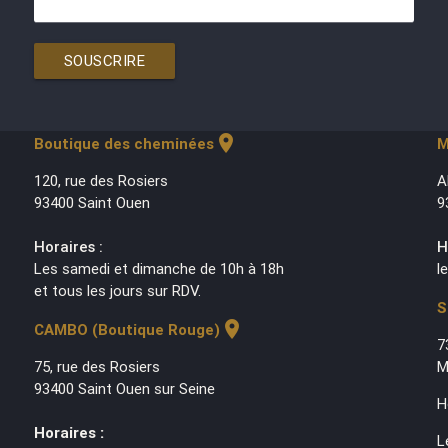
SOUSCRIRE
location_on
Boutique des cheminées
M
120, rue des Rosiers
A
93400 Saint Ouen
9
Horaires :
H
Les samedi et dimanche de 10h à 18h
l
et tous les jours sur RDV.
S
location_on
CAMBO (Boutique Rouge)
7
75, rue des Rosiers
M
93400 Saint Ouen sur Seine
H
Horaires :
L