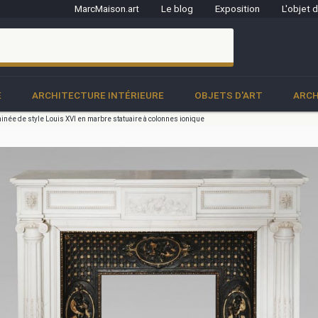
MarcMaison.art
Le blog
Exposition
L'objet 
clo
E
ARCHITECTURE INTÉRIEURE
OBJETS D'ART
ARCH
née de style Louis XVI en marbre statuaire à colonnes ionique