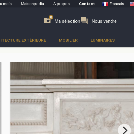
du mois
Maisonpedia
A propos
Contact
Francais
0
0
se
folder_special
forum
Ma sélection
Nous vendre
ITECTURE EXTÉRIEURE
MOBILIER
LUMINAIRES