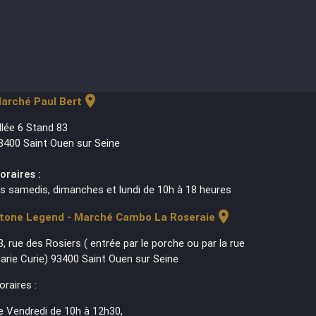
location_on
arché Paul Bert
llée 6 Stand 83
3400 Saint Ouen sur Seine
oraires :
es samedis, dimanches et lundi de 10h à 18 heures
location_on
tone Legend - Marché Cambo La Roseraie
3, rue des Rosiers ( entrée par le porche ou par la rue
arie Curie) 93400 Saint Ouen sur Seine
oraires :
e Vendredi de 10h à 12h30,