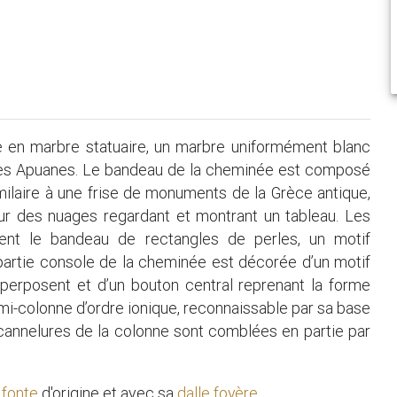
e en marbre statuaire, un marbre uniformément blanc
es Apuanes. Le bandeau de la cheminée est composé
imilaire à une frise de monuments de la Grèce antique,
ur des nuages regardant et montrant un tableau. Les
rent le bandeau de rectangles de perles, un motif
 partie console de la cheminée est décorée d’un motif
uperposent et d’un bouton central reprenant la forme
emi-colonne d’ordre ionique, reconnaissable par sa base
 cannelures de la colonne sont comblées en partie par
 fonte
d'origine et avec sa
dalle foyère
.