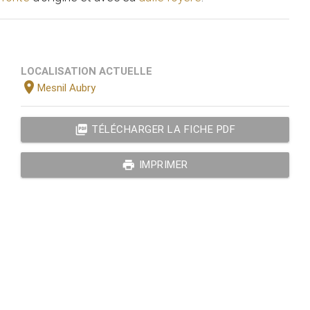
LOCALISATION ACTUELLE
location_on
Mesnil Aubry
picture_as_pdf
TÉLÉCHARGER LA FICHE PDF
print
IMPRIMER