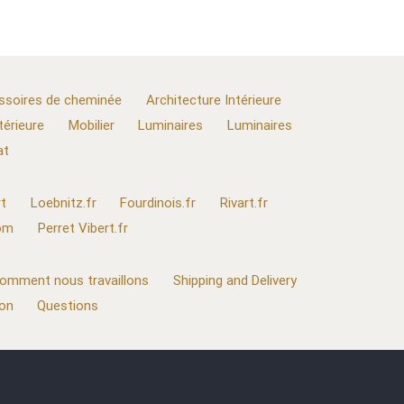
ssoires de cheminée
Architecture Intérieure
térieure
Mobilier
Luminaires
Luminaires
at
t
Loebnitz.fr
Fourdinois.fr
Rivart.fr
com
Perret Vibert.fr
omment nous travaillons
Shipping and Delivery
ion
Questions