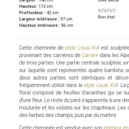
Hauteur:
113 cm
STATUT:
Profondeur :
42 cm
Bon état
Largeur intérieure :
97 cm
Hauteur intérieure :
86 cm
Cette cheminée de
style Louis XV
I est sculpté
provenant des carrières de
Carrare
dans les Alp
de trois parties. Une partie centrale sculptée, s
sur laquelle sont représentés quatre bambins s
deux autres parties sont identiques et déco
fréquemment utilisé dans le
style Louis XV
I. La
floral composé de feuilles d’acanthes qui se s
d’une fleur. Le reste du pied s’apparente à une d
moulurée et les volutes sur les chapiteaux. Les
des herbes des champs, puis par du marbre.
Cette cheminée est vendue avec son
intérieur en