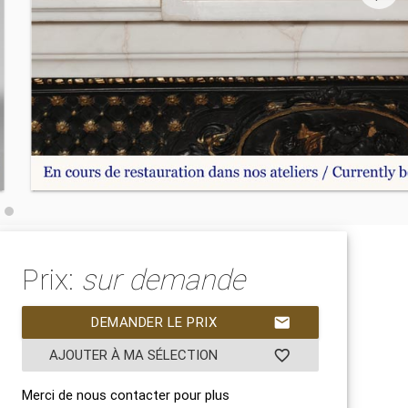
Prix:
sur demande
DEMANDER LE PRIX
mail
AJOUTER À MA SÉLECTION
favorite_border
Merci de nous contacter pour plus