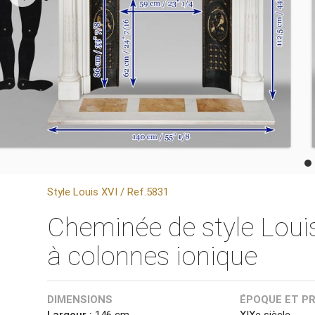
Style Louis XVI / Ref.5831
Cheminée de style Louis
à colonnes ionique
DIMENSIONS
ÉPOQUE ET P
Largeur :
146 cm
XIXe siècle