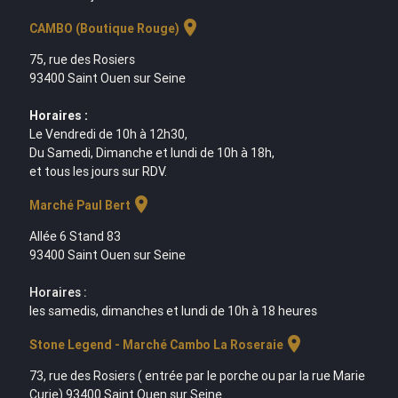
location_on
CAMBO (Boutique Rouge)
75, rue des Rosiers
93400 Saint Ouen sur Seine
Horaires :
Le Vendredi de 10h à 12h30,
Du Samedi, Dimanche et lundi de 10h à 18h,
et tous les jours sur RDV.
location_on
Marché Paul Bert
Allée 6 Stand 83
93400 Saint Ouen sur Seine
Horaires :
les samedis, dimanches et lundi de 10h à 18 heures
location_on
Stone Legend - Marché Cambo La Roseraie
73, rue des Rosiers ( entrée par le porche ou par la rue Marie
Curie) 93400 Saint Ouen sur Seine