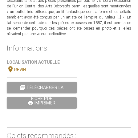
Décoratifs fait état des pièces présentées par Gabriel Viardot à l’Exposition
de l’Union Central des Arts Décoratifs parmi lesquelles sont mentionnées
« un buffet très pittoresque, un lit fantastique dont la forme et les détails
semblent avoir été conçus par un artiste de l'empire du Milieu [...] ». En
l’absence de certitude sur les pièces exposées en 1887, il est permis de
se demander pourquoi ces pièces ont été prises en photo et si elles
n’avaient pas une valeur particulière…
Informations
LOCALISATION ACTUELLE
location_on
REVIN
picture_as_pdf
TÉLÉCHARGER LA
FICHE PDF
print
IMPRIMER
Objets recommandés :