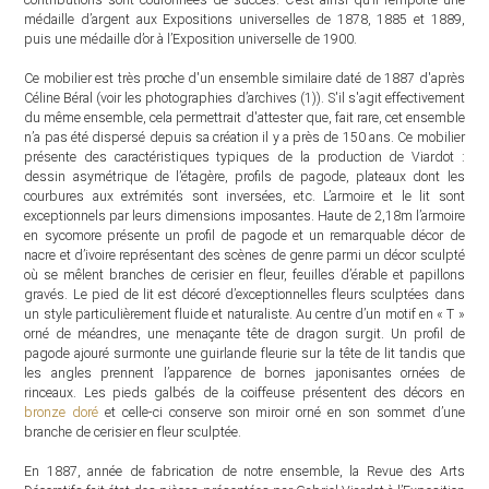
médaille d’argent aux Expositions universelles de 1878, 1885 et 1889,
puis une médaille d’or à l’Exposition universelle de 1900.
Ce mobilier est très proche d'un ensemble similaire daté de 1887 d'après
Céline Béral (voir les photographies d’archives (1)). S'il s'agit effectivement
du même ensemble, cela permettrait d'attester que, fait rare, cet ensemble
n’a pas été dispersé depuis sa création il y a près de 150 ans. Ce mobilier
présente des caractéristiques typiques de la production de Viardot :
dessin asymétrique de l’étagère, profils de pagode, plateaux dont les
courbures aux extrémités sont inversées, etc. L’armoire et le lit sont
exceptionnels par leurs dimensions imposantes. Haute de 2,18m l’armoire
en sycomore présente un profil de pagode et un remarquable décor de
nacre et d’ivoire représentant des scènes de genre parmi un décor sculpté
où se mêlent branches de cerisier en fleur, feuilles d’érable et papillons
gravés. Le pied de lit est décoré d’exceptionnelles fleurs sculptées dans
un style particulièrement fluide et naturaliste. Au centre d’un motif en « T »
orné de méandres, une menaçante tête de dragon surgit. Un profil de
pagode ajouré surmonte une guirlande fleurie sur la tête de lit tandis que
les angles prennent l’apparence de bornes japonisantes ornées de
rinceaux. Les pieds galbés de la coiffeuse présentent des décors en
bronze doré
et celle-ci conserve son miroir orné en son sommet d’une
branche de cerisier en fleur sculptée.
En 1887, année de fabrication de notre ensemble, la Revue des Arts