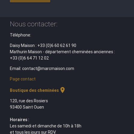
Nous contacter:
Téléphone:
Daisy Maison : +33 (0)6 60 62 61 90
Mathurin Maison - département cheminées anciennes :
+33 (0)6 64 71 12 02
Email: contact@marcmaison.com
Page contact
location_on
Boutique des cheminées
120, rue des Rosiers
93400 Saint Ouen
Horaires :
Les samedi et dimanche de 10h à 18h
et tous les jours sur RDV.