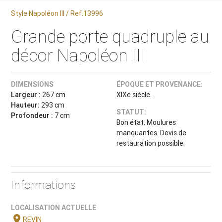
Style Napoléon III / Ref.13996
Grande porte quadruple au
décor Napoléon III
DIMENSIONS
ÉPOQUE ET PROVENANCE:
Largeur :
267 cm
XIXe siècle.
Hauteur:
293 cm
STATUT:
Profondeur :
7 cm
Bon état. Moulures
manquantes. Devis de
restauration possible.
Informations
LOCALISATION ACTUELLE
location_on
REVIN