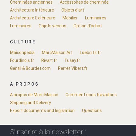
Cheminées anciennes
Accessoires de cheminée
Architecture Intérieure
Objets d'art
Architecture Extérieure
Mobilier
Luminaires
Luminaires
Objets vendus
Option d'achat
CULTURE
Maisonpedia
MarcMaison.Art
Loebnitz.fr
Fourdinois.fr
Rivart.fr
Tusey.fr
Gentil & Bourdet.com
Perret Vibert.fr
A PROPOS
A propos de Marc Maison
Comment nous travaillons
Shipping and Delivery
Export documents and legislation
Questions
S'inscrire à la newsletter :