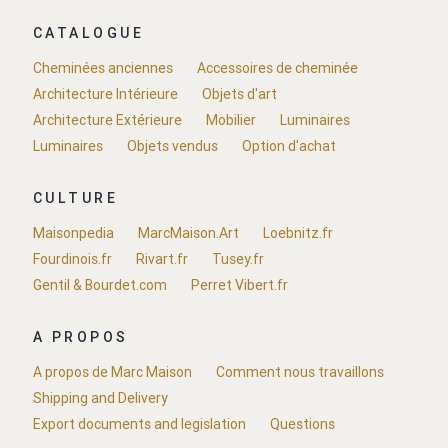
CATALOGUE
Cheminées anciennes
Accessoires de cheminée
Architecture Intérieure
Objets d'art
Architecture Extérieure
Mobilier
Luminaires
Luminaires
Objets vendus
Option d'achat
CULTURE
Maisonpedia
MarcMaison.Art
Loebnitz.fr
Fourdinois.fr
Rivart.fr
Tusey.fr
Gentil & Bourdet.com
Perret Vibert.fr
A PROPOS
A propos de Marc Maison
Comment nous travaillons
Shipping and Delivery
Export documents and legislation
Questions