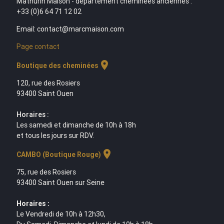
Mathurin Maison - département cheminées anciennes :
+33 (0)6 64 71 12 02
Email: contact@marcmaison.com
Page contact
location_on
Boutique des cheminées
120, rue des Rosiers
93400 Saint Ouen
Horaires :
Les samedi et dimanche de 10h à 18h
et tous les jours sur RDV.
location_on
CAMBO (Boutique Rouge)
75, rue des Rosiers
93400 Saint Ouen sur Seine
Horaires :
Le Vendredi de 10h à 12h30,