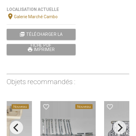
LOCALISATION ACTUELLE
location_on
Galerie Marché Cambo
picture_as_pdf
TÉLÉCHARGER LA
FICHE PDF
print
IMPRIMER
Objets recommandés :
favorite_border
favorite_border
Nouveau
Nouveau
N