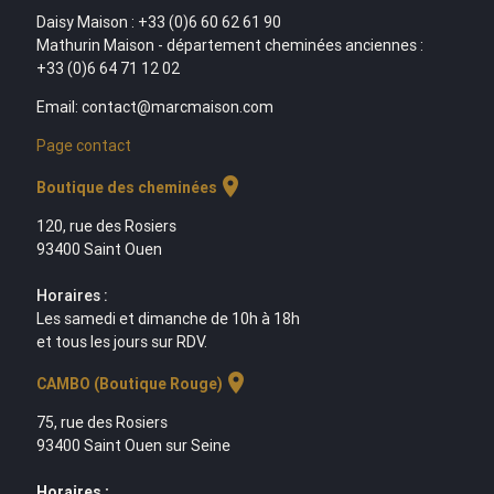
Daisy Maison : +33 (0)6 60 62 61 90
Mathurin Maison - département cheminées anciennes :
+33 (0)6 64 71 12 02
Email: contact@marcmaison.com
Page contact
location_on
Boutique des cheminées
120, rue des Rosiers
93400 Saint Ouen
Horaires :
Les samedi et dimanche de 10h à 18h
et tous les jours sur RDV.
location_on
CAMBO (Boutique Rouge)
75, rue des Rosiers
93400 Saint Ouen sur Seine
Horaires :