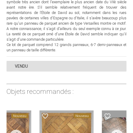
symbole très ancien dont l'exemplaire le plus ancien date du VIIè siècle
avant notre ère. S'il semble relativement fréquent de trouver des
représentations de l’Étoile de David au sol, notamment dans les rues
pavées de certaines villes d'Espagne ou d'Italie, il s'avère beaucoup plus
rare qu'un panneau de parquet ancien de type Versailles montre ce motif.
A notre connaissance, il s'agit d'ailleurs du seul exemple connu à ce jour.
La rareté de ce parquet orné d'une Étoile de David semble indiquer qu'il
s'agit d'une commande particulière.
Ce lot de parquet comprend 12 grands panneaux, 6-7 demi-panneaux et
un panneau de taille différente.
VENDU
Objets recommandés :
favorite_border
favorite_border
Nouveau
Nouveau