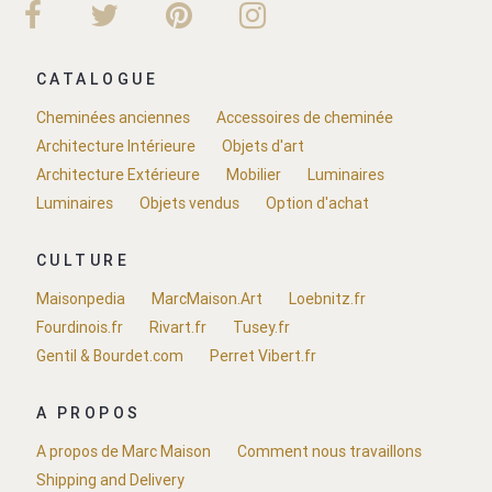
CATALOGUE
Cheminées anciennes
Accessoires de cheminée
Architecture Intérieure
Objets d'art
Architecture Extérieure
Mobilier
Luminaires
Luminaires
Objets vendus
Option d'achat
CULTURE
Maisonpedia
MarcMaison.Art
Loebnitz.fr
Fourdinois.fr
Rivart.fr
Tusey.fr
Gentil & Bourdet.com
Perret Vibert.fr
A PROPOS
A propos de Marc Maison
Comment nous travaillons
Shipping and Delivery