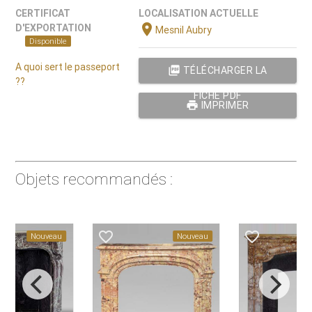
CERTIFICAT
LOCALISATION ACTUELLE
location_on
D'EXPORTATION
Mesnil Aubry
Disponible
A quoi sert le passeport
picture_as_pdf
TÉLÉCHARGER LA
??
FICHE PDF
print
IMPRIMER
Objets recommandés :
favorite_border
favorite_border
Nouveau
Nouveau