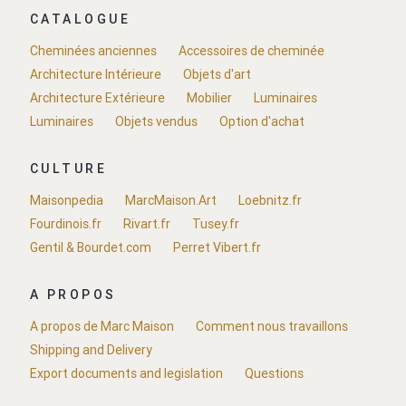
CATALOGUE
Cheminées anciennes
Accessoires de cheminée
Architecture Intérieure
Objets d'art
Architecture Extérieure
Mobilier
Luminaires
Luminaires
Objets vendus
Option d'achat
CULTURE
Maisonpedia
MarcMaison.Art
Loebnitz.fr
Fourdinois.fr
Rivart.fr
Tusey.fr
Gentil & Bourdet.com
Perret Vibert.fr
A PROPOS
A propos de Marc Maison
Comment nous travaillons
Shipping and Delivery
Export documents and legislation
Questions