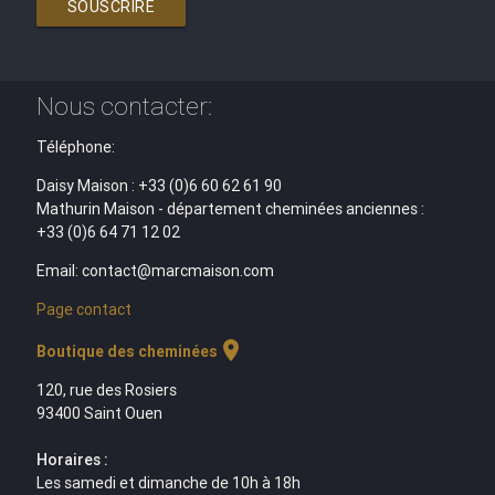
SOUSCRIRE
Nous contacter:
Téléphone:
Daisy Maison : +33 (0)6 60 62 61 90
Mathurin Maison - département cheminées anciennes :
+33 (0)6 64 71 12 02
Email: contact@marcmaison.com
Page contact
location_on
Boutique des cheminées
120, rue des Rosiers
93400 Saint Ouen
Horaires :
Les samedi et dimanche de 10h à 18h