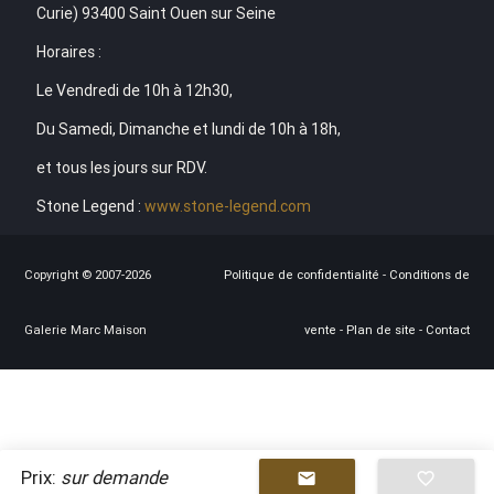
Curie) 93400 Saint Ouen sur Seine
Horaires :
Le Vendredi de 10h à 12h30,
Du Samedi, Dimanche et lundi de 10h à 18h,
et tous les jours sur RDV.
Stone Legend :
www.stone-legend.com
Copyright © 2007-2026
Politique de confidentialité
-
Conditions de
Galerie Marc Maison
vente
-
Plan de site
-
Contact
Prix:
sur demande
mail
favorite_border