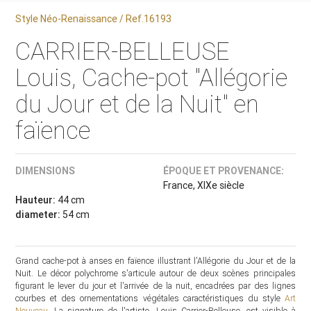
Style Néo-Renaissance / Ref.16193
CARRIER-BELLEUSE
Louis, Cache-pot "Allégorie
du Jour et de la Nuit" en
faïence
DIMENSIONS
ÉPOQUE ET PROVENANCE:
France, XIXe siècle
Hauteur:
44 cm
diameter:
54 cm
Grand cache-pot à anses en faïence illustrant l'Allégorie du Jour et de la
Nuit. Le décor polychrome s'articule autour de deux scènes principales
figurant le lever du jour et l'arrivée de la nuit, encadrées par des lignes
courbes et des ornementations végétales caractéristiques du style
Art
Nouveau
. La signature de l'artiste, Louis Carrier-Belleuse, est visible à