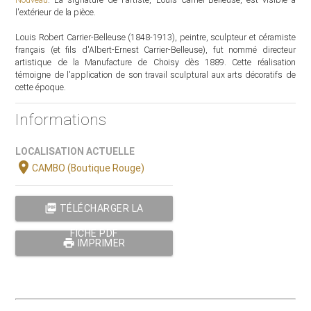
l'extérieur de la pièce.
Louis Robert Carrier-Belleuse (1848-1913), peintre, sculpteur et céramiste
français (et fils d'Albert-Ernest Carrier-Belleuse), fut nommé directeur
artistique de la Manufacture de Choisy dès 1889. Cette réalisation
témoigne de l'application de son travail sculptural aux arts décoratifs de
cette époque.
Informations
LOCALISATION ACTUELLE
location_on
CAMBO (Boutique Rouge)
picture_as_pdf
TÉLÉCHARGER LA
FICHE PDF
print
IMPRIMER