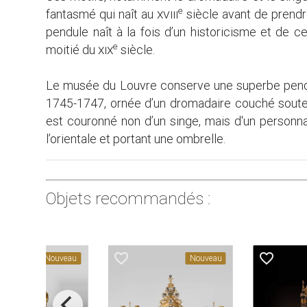
e
fantasmé qui naît au
xviii
siècle avant de prend
pendule naît à la fois d’un historicisme et de 
e
moitié du
xix
siècle.
Le musée du Louvre conserve une superbe pendule
1745-1747, ornée d’un dromadaire couché souten
est couronné non d’un singe, mais d'un person
l’orientale et portant une ombrelle.
Objets recommandés :
favorite_border
favorite_border
Nouveau
Nouveau