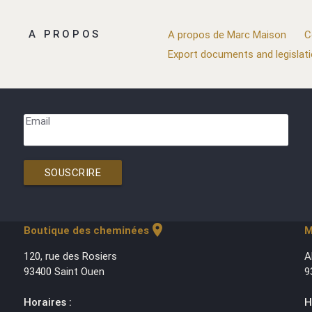
A PROPOS
A propos de Marc Maison
C
Export documents and legislat
Email
SOUSCRIRE
location_on
Boutique des cheminées
M
120, rue des Rosiers
A
93400 Saint Ouen
9
Horaires :
H