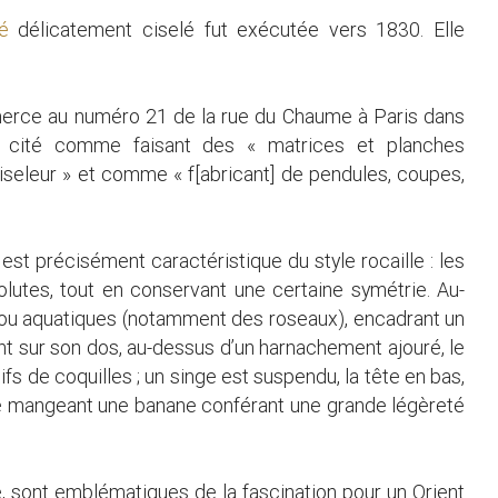
é
délicatement ciselé fut exécutée vers 1830. Elle
erce au numéro 21 de la rue du Chaume à Paris dans
nt cité comme faisant des « matrices et planches
iseleur » et comme « f[abricant] de pendules, coupes,
est précisément caractéristique du style rocaille : les
lutes, tout en conservant une certaine symétrie. Au-
 ou aquatiques (notamment des roseaux), encadrant un
ant sur son dos, au-dessus d’un harnachement ajouré, le
fs de coquilles ; un singe est suspendu, la tête en bas,
ge mangeant une banane conférant une grande légèreté
, sont emblématiques de la fascination pour un Orient