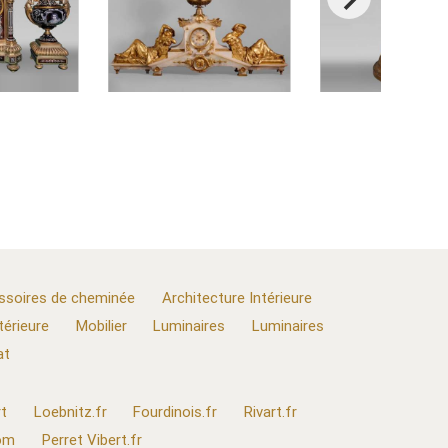
ssoires de cheminée
Architecture Intérieure
térieure
Mobilier
Luminaires
Luminaires
at
t
Loebnitz.fr
Fourdinois.fr
Rivart.fr
com
Perret Vibert.fr