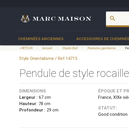
account_box
search
CHEMINÉES ANCIENNES
ACCESSOIRES DE CHEMINÉ
< RETOUR
Accueil
Objets d'art
Pendules, garnitures
Pe
Style Orientalisme / Ref.14715
Pendule de style rocail
DIMENSIONS
ÉPOQUE ET P
Largeur :
67 cm
France, XIXe siè
Hauteur:
78 cm
STATUT:
Profondeur :
29 cm
Good condition