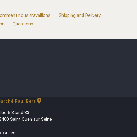
omment nous travaillons
Shipping and Delivery
ion
Questions
location_on
arché Paul Bert
llée 6 Stand 83
3400 Saint Ouen sur Seine
oraires :