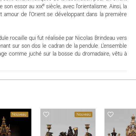
e
re son essor au
xix
siècle, avec l’orientalisme. Ainsi, la
cet amour de l’Orient se développant dans la première
 rocaille qui fut réalisée par Nicolas Brindeau vers
ant sur son dos le cadran de la pendule. L’ensemble
nage comme juché sur la bosse du dromadaire, vêtu à
favorite_border
favorite_border
Nouveau
Nouveau