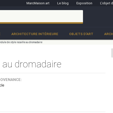
MarcMaison.art
Le blog
Exposition
L'objet 
clo
E
ARCHITECTURE INTÉRIEURE
OBJETS D'ART
ARCH
ndule de style rocaille au dromadaire
le au dromadaire
ROVENANCE:
cle