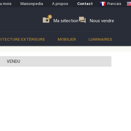
du mois
Maisonpedia
A propos
Contact
Francais
0
0
se
folder_special
forum
Ma sélection
Nous vendre
ITECTURE EXTÉRIEURE
MOBILIER
LUMINAIRES
VENDU